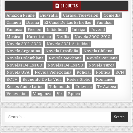
ETIQUETAS
Amazon Prime
Biografía
Caracol Televisión
Comedia
Crimen
Drama
El Canal De Las Estrellas
Familiar
Fantasía
Ficción
Infidelidad
Intriga
Juvenil
Musical
Narcotráfico
Netflix
Novela 2000-2010
Novela 2011-2020
Novela 2021-Actulidad
Novela Argentina
Novela Brasileña
Novela Chilena
Novela Colombiana
Novela Mexicana
Novela Peruana
Novelas De Los 80
Novelas De Los 90
Novela Turca
Novela USA
Novela Venezolana
Policial
Política
RCN
RCTV
Recuento De La Vida
Redes Globo
Romance
Series Audio Latino
Telemundo
Televisa
Tv Azteca
Venevisión
Venganza
Vix
Época
Search for: