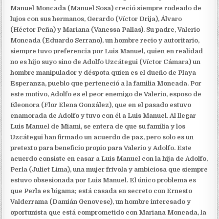
Manuel Moncada (Manuel Sosa) creció siempre rodeado de
lujos con sus hermanos, Gerardo (Víctor Drija), Álvaro
(Héctor Peña) y Mariana (Vanessa Pallas). Su padre, Valerio
Moncada (Eduardo Serrano), un hombre recio y autoritario,
siempre tuvo preferencia por Luis Manuel, quien en realidad
no es hijo suyo sino de Adolfo Uzcátegui (Víctor Cámara) un
hombre manipulador y déspota quien es el dueño de Playa
Esperanza, pueblo que perteneció a la familia Moncada. Por
este motivo, Adolfo es el peor enemigo de Valerio, esposo de
Eleonora (Flor Elena González), que en el pasado estuvo
enamorada de Adolfo y tuvo con él a Luis Manuel. Al llegar
Luis Manuel de Miami, se entera de que su familia y los
Uzcátegui han firmado un acuerdo de paz, pero solo es un
pretexto para beneficio propio para Valerio y Adolfo. Este
acuerdo consiste en casar a Luis Manuel con la hija de Adolfo,
Perla (Juliet Lima), una mujer frívola y ambiciosa que siempre
estuvo obsesionada por Luis Manuel. El único problema es
que Perla es bígama; está casada en secreto con Ernesto
Valderrama (Damián Genovese), un hombre interesado y
oportunista que está comprometido con Mariana Moncada, la