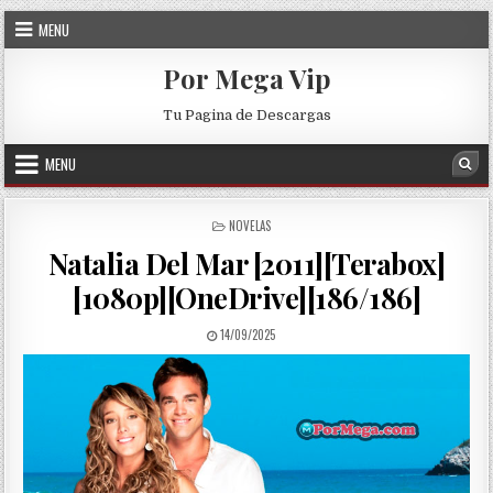
Skip to content
MENU
Por Mega Vip
Tu Pagina de Descargas
MENU
Sea
POSTED IN
NOVELAS
Natalia Del Mar [2011][Terabox]
[1080p][OneDrive][186/186]
PUBLISHED DATE:
14/09/2025