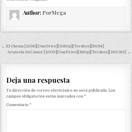
Author:
PorMega
Navegación de entradas
← El Chema [2016][OneDrive][1080p][Terabox][84/84]
Acuarela Del Amor [2009][OneDrive][480p][Terabox][183/183] →
Deja una respuesta
Tu dirección de correo electrónico no será publicada.
Los
campos obligatorios están marcados con
*
Comentario
*