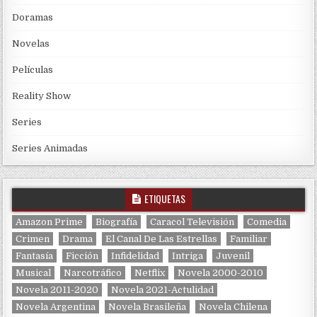
Doramas
Novelas
Películas
Reality Show
Series
Series Animadas
ETIQUETAS
Amazon Prime
Biografía
Caracol Televisión
Comedia
Crimen
Drama
El Canal De Las Estrellas
Familiar
Fantasía
Ficción
Infidelidad
Intriga
Juvenil
Musical
Narcotráfico
Netflix
Novela 2000-2010
Novela 2011-2020
Novela 2021-Actulidad
Novela Argentina
Novela Brasileña
Novela Chilena