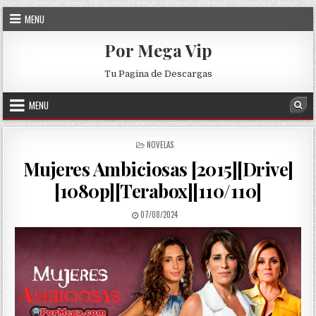
Skip to content
MENU
Por Mega Vip
Tu Pagina de Descargas
MENU
Sea
POSTED IN
NOVELAS
Mujeres Ambiciosas [2015][Drive]
[1080p][Terabox][110/110]
PUBLISHED DATE:
07/08/2024