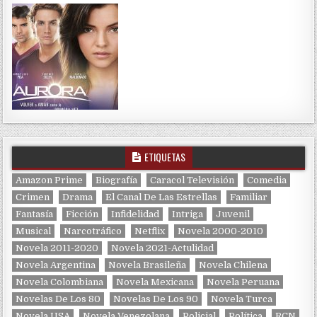
ETIQUETAS
Amazon Prime
Biografía
Caracol Televisión
Comedia
Crimen
Drama
El Canal De Las Estrellas
Familiar
Fantasía
Ficción
Infidelidad
Intriga
Juvenil
Musical
Narcotráfico
Netflix
Novela 2000-2010
Novela 2011-2020
Novela 2021-Actulidad
Novela Argentina
Novela Brasileña
Novela Chilena
Novela Colombiana
Novela Mexicana
Novela Peruana
Novelas De Los 80
Novelas De Los 90
Novela Turca
Novela USA
Novela Venezolana
Policial
Política
RCN