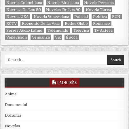
Novela Colombiana
Novela Mexicana
Novela Peruana
Novelas De Los 80
Novelas De Los 90
Novela Turca
Novela USA
Novela Venezolana
Policial
Política
RCN
RCTV
Recuento De La Vida
Redes Globo
Romance
Series Audio Latino
Telemundo
Televisa
Tv Azteca
Venevisión
Venganza
Vix
Época
Search for:
CATEGORÍAS
Anime
Documental
Doramas
Novelas