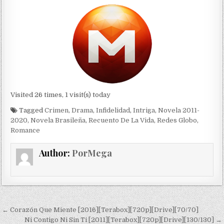
Visited 26 times, 1 visit(s) today
Tagged
Crimen
,
Drama
,
Infidelidad
,
Intriga
,
Novela 2011-
2020
,
Novela Brasileña
,
Recuento De La Vida
,
Redes Globo
,
Romance
Author:
PorMega
Navegación de entradas
← Corazón Que Miente [2016][Terabox][720p][Drive][70/70]
Ni Contigo Ni Sin Ti [2011][Terabox][720p][Drive][130/130] →