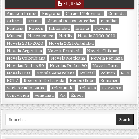
ETIQUETAS
Amazon Prime
Biografía
Caracol Televisión
Comedia
Crimen
Drama
El Canal De Las Estrellas
Familiar
Fantasía
Ficción
Infidelidad
Intriga
Juvenil
Musical
Narcotráfico
Netflix
Novela 2000-2010
Novela 2011-2020
Novela 2021-Actulidad
Novela Argentina
Novela Brasileña
Novela Chilena
Novela Colombiana
Novela Mexicana
Novela Peruana
Novelas De Los 80
Novelas De Los 90
Novela Turca
Novela USA
Novela Venezolana
Policial
Política
RCN
RCTV
Recuento De La Vida
Redes Globo
Romance
Series Audio Latino
Telemundo
Televisa
Tv Azteca
Venevisión
Venganza
Vix
Época
Search for: