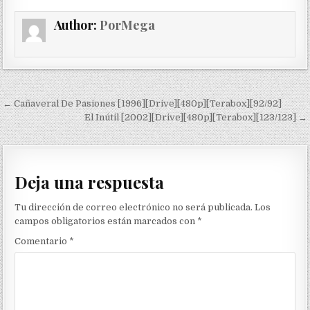
Author:
PorMega
Navegación de entradas
← Cañaveral De Pasiones [1996][Drive][480p][Terabox][92/92]
El Inútil [2002][Drive][480p][Terabox][123/123] →
Deja una respuesta
Tu dirección de correo electrónico no será publicada.
Los
campos obligatorios están marcados con
*
Comentario
*