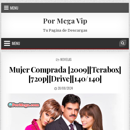
Skip to content
MENU
Por Mega Vip
Tu Pagina de Descargas
MENU
Sea
POSTED IN
NOVELAS
Mujer Comprada [2009][Terabox]
[720p][Drive][140/140]
PUBLISHED DATE:
20/08/2024