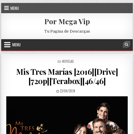
Skip to content
MENU
Por Mega Vip
Tu Pagina de Descargas
MENU
Sea
POSTED IN
NOVELAS
Mis Tres Marías [2016][Drive]
[720p][Terabox][46/46]
PUBLISHED DATE:
22/08/2024