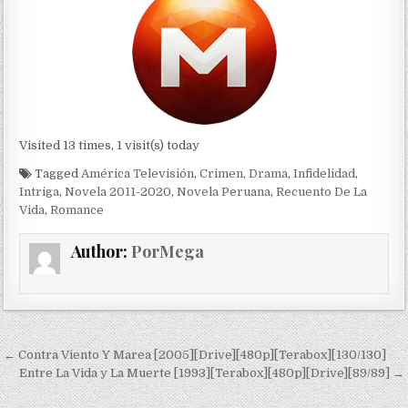
Visited 13 times, 1 visit(s) today
Tagged
América Televisión
,
Crimen
,
Drama
,
Infidelidad
,
Intriga
,
Novela 2011-2020
,
Novela Peruana
,
Recuento De La
Vida
,
Romance
Author:
PorMega
Navegación de entradas
← Contra Viento Y Marea [2005][Drive][480p][Terabox][130/130]
Entre La Vida y La Muerte [1993][Terabox][480p][Drive][89/89] →