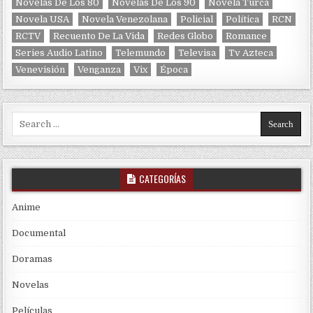
Novelas De Los 80
Novelas De Los 90
Novela Turca
Novela USA
Novela Venezolana
Policial
Política
RCN
RCTV
Recuento De La Vida
Redes Globo
Romance
Series Audio Latino
Telemundo
Televisa
Tv Azteca
Venevisión
Venganza
Vix
Época
Search for:
CATEGORÍAS
Anime
Documental
Doramas
Novelas
Películas