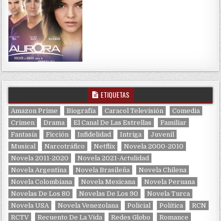
ETIQUETAS
Amazon Prime
Biografía
Caracol Televisión
Comedia
Crimen
Drama
El Canal De Las Estrellas
Familiar
Fantasía
Ficción
Infidelidad
Intriga
Juvenil
Musical
Narcotráfico
Netflix
Novela 2000-2010
Novela 2011-2020
Novela 2021-Actulidad
Novela Argentina
Novela Brasileña
Novela Chilena
Novela Colombiana
Novela Mexicana
Novela Peruana
Novelas De Los 80
Novelas De Los 90
Novela Turca
Novela USA
Novela Venezolana
Policial
Política
RCN
RCTV
Recuento De La Vida
Redes Globo
Romance