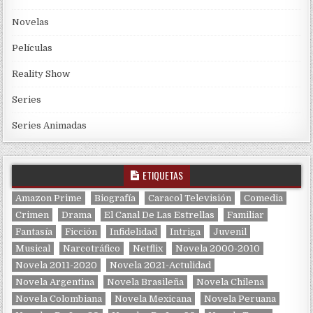
Novelas
Películas
Reality Show
Series
Series Animadas
ETIQUETAS
Amazon Prime
Biografía
Caracol Televisión
Comedia
Crimen
Drama
El Canal De Las Estrellas
Familiar
Fantasía
Ficción
Infidelidad
Intriga
Juvenil
Musical
Narcotráfico
Netflix
Novela 2000-2010
Novela 2011-2020
Novela 2021-Actulidad
Novela Argentina
Novela Brasileña
Novela Chilena
Novela Colombiana
Novela Mexicana
Novela Peruana