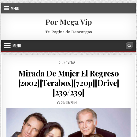
Skip to content
MENU
Por Mega Vip
Tu Pagina de Descargas
MENU
Sea
POSTED IN
NOVELAS
Mirada De Mujer El Regreso
[2002][Terabox][720p][Drive]
[239/239]
PUBLISHED DATE:
20/09/2024