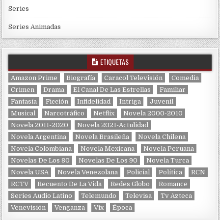
Series
Series Animadas
ETIQUETAS
Amazon Prime
Biografía
Caracol Televisión
Comedia
Crimen
Drama
El Canal De Las Estrellas
Familiar
Fantasía
Ficción
Infidelidad
Intriga
Juvenil
Musical
Narcotráfico
Netflix
Novela 2000-2010
Novela 2011-2020
Novela 2021-Actulidad
Novela Argentina
Novela Brasileña
Novela Chilena
Novela Colombiana
Novela Mexicana
Novela Peruana
Novelas De Los 80
Novelas De Los 90
Novela Turca
Novela USA
Novela Venezolana
Policial
Política
RCN
RCTV
Recuento De La Vida
Redes Globo
Romance
Series Audio Latino
Telemundo
Televisa
Tv Azteca
Venevisión
Venganza
Vix
Época