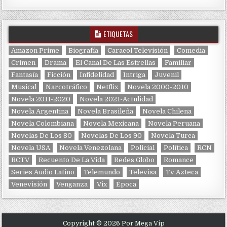
ETIQUETAS
Amazon Prime
Biografía
Caracol Televisión
Comedia
Crimen
Drama
El Canal De Las Estrellas
Familiar
Fantasía
Ficción
Infidelidad
Intriga
Juvenil
Musical
Narcotráfico
Netflix
Novela 2000-2010
Novela 2011-2020
Novela 2021-Actulidad
Novela Argentina
Novela Brasileña
Novela Chilena
Novela Colombiana
Novela Mexicana
Novela Peruana
Novelas De Los 80
Novelas De Los 90
Novela Turca
Novela USA
Novela Venezolana
Policial
Política
RCN
RCTV
Recuento De La Vida
Redes Globo
Romance
Series Audio Latino
Telemundo
Televisa
Tv Azteca
Venevisión
Venganza
Vix
Época
Copyright © 2026 Por Mega Vip