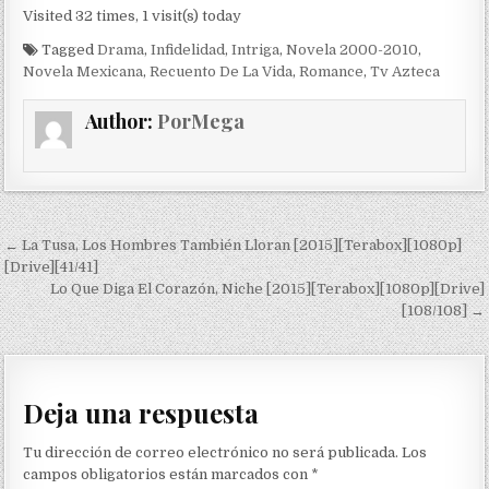
Visited 32 times, 1 visit(s) today
Tagged
Drama
,
Infidelidad
,
Intriga
,
Novela 2000-2010
,
Novela Mexicana
,
Recuento De La Vida
,
Romance
,
Tv Azteca
Author:
PorMega
Navegación de entradas
← La Tusa, Los Hombres También Lloran [2015][Terabox][1080p]
[Drive][41/41]
Lo Que Diga El Corazón, Niche [2015][Terabox][1080p][Drive]
[108/108] →
Deja una respuesta
Tu dirección de correo electrónico no será publicada.
Los
campos obligatorios están marcados con
*