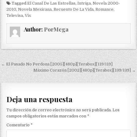
Tagged
El Canal De Las Estrellas
,
Intriga
,
Novela 2000-
2010
,
Novela Mexicana
,
Recuento De La Vida
,
Romance
,
Televisa
,
Vix
Author:
PorMega
Navegación de entradas
← El Pasado No Perdona [2005][480p][Terabox][119/119]
Máximo Corazón [2002][480p][Terabox][139/139] →
Deja una respuesta
Tu dirección de correo electrónico no será publicada.
Los
campos obligatorios están marcados con
*
Comentario
*