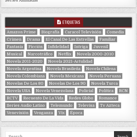
Series Animadas
ETIQUETAS
Amazon Prime
Biografía
Caracol Televisión
Comedia
Crimen
Drama
El Canal De Las Estrellas
Familiar
Fantasía
Ficción
Infidelidad
Intriga
Juvenil
Musical
Narcotráfico
Netflix
Novela 2000-2010
Novela 2011-2020
Novela 2021-Actulidad
Novela Argentina
Novela Brasileña
Novela Chilena
Novela Colombiana
Novela Mexicana
Novela Peruana
Novelas De Los 80
Novelas De Los 90
Novela Turca
Novela USA
Novela Venezolana
Policial
Política
RCN
RCTV
Recuento De La Vida
Redes Globo
Romance
Series Audio Latino
Telemundo
Televisa
Tv Azteca
Venevisión
Venganza
Vix
Época
Search for: