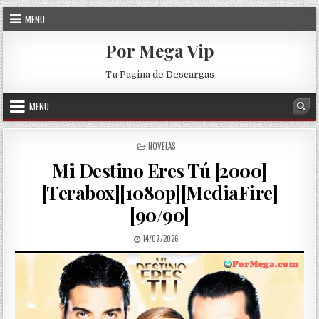
Skip to content
MENU
Por Mega Vip
Tu Pagina de Descargas
MENU
Sea
POSTED IN
NOVELAS
Mi Destino Eres Tú [2000]
[Terabox][1080p][MediaFire]
[90/90]
PUBLISHED DATE:
14/07/2026