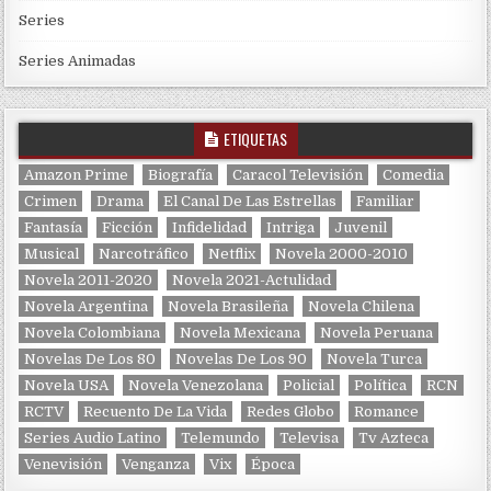
Series
Series Animadas
ETIQUETAS
Amazon Prime
Biografía
Caracol Televisión
Comedia
Crimen
Drama
El Canal De Las Estrellas
Familiar
Fantasía
Ficción
Infidelidad
Intriga
Juvenil
Musical
Narcotráfico
Netflix
Novela 2000-2010
Novela 2011-2020
Novela 2021-Actulidad
Novela Argentina
Novela Brasileña
Novela Chilena
Novela Colombiana
Novela Mexicana
Novela Peruana
Novelas De Los 80
Novelas De Los 90
Novela Turca
Novela USA
Novela Venezolana
Policial
Política
RCN
RCTV
Recuento De La Vida
Redes Globo
Romance
Series Audio Latino
Telemundo
Televisa
Tv Azteca
Venevisión
Venganza
Vix
Época