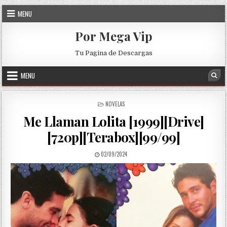
Skip to content
MENU
Por Mega Vip
Tu Pagina de Descargas
MENU
Sea
POSTED IN
NOVELAS
Me Llaman Lolita [1999][Drive]
[720p][Terabox][99/99]
PUBLISHED DATE:
02/09/2024