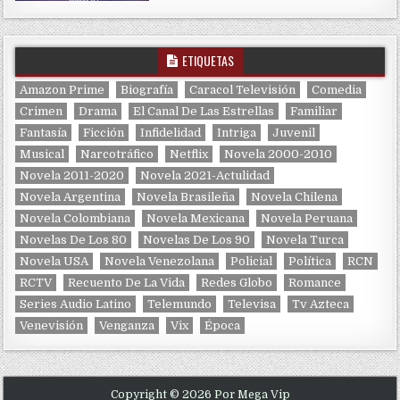
ETIQUETAS
Amazon Prime
Biografía
Caracol Televisión
Comedia
Crimen
Drama
El Canal De Las Estrellas
Familiar
Fantasía
Ficción
Infidelidad
Intriga
Juvenil
Musical
Narcotráfico
Netflix
Novela 2000-2010
Novela 2011-2020
Novela 2021-Actulidad
Novela Argentina
Novela Brasileña
Novela Chilena
Novela Colombiana
Novela Mexicana
Novela Peruana
Novelas De Los 80
Novelas De Los 90
Novela Turca
Novela USA
Novela Venezolana
Policial
Política
RCN
RCTV
Recuento De La Vida
Redes Globo
Romance
Series Audio Latino
Telemundo
Televisa
Tv Azteca
Venevisión
Venganza
Vix
Época
Copyright © 2026 Por Mega Vip