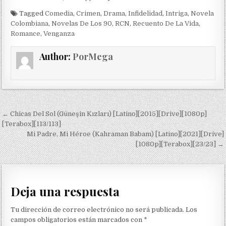
Tagged
Comedia
,
Crimen
,
Drama
,
Infidelidad
,
Intriga
,
Novela
Colombiana
,
Novelas De Los 90
,
RCN
,
Recuento De La Vida
,
Romance
,
Venganza
Author:
PorMega
Navegación de entradas
← Chicas Del Sol (Güneşin Kızları) [Latino][2015][Drive][1080p]
[Terabox][113/113]
Mi Padre, Mi Héroe (Kahraman Babam) [Latino][2021][Drive]
[1080p][Terabox][23/23] →
Deja una respuesta
Tu dirección de correo electrónico no será publicada.
Los
campos obligatorios están marcados con
*