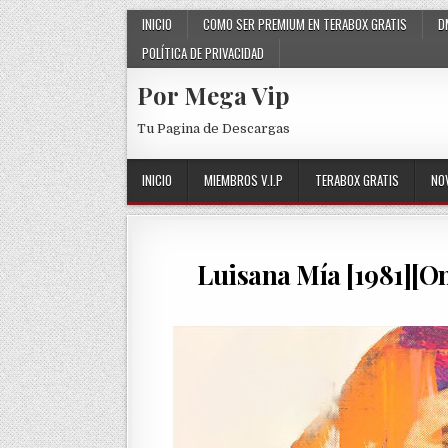
Skip to content
INICIO
COMO SER PREMIUM EN TERABOX GRATIS
D
POLÍTICA DE PRIVACIDAD
Por Mega Vip
Tu Pagina de Descargas
INICIO
MIEMBROS V.I.P
TERABOX GRATIS
NO
Luisana Mía [1981][O