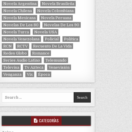
Novela Argentina
Novela Brasileña
Novela Chilena
Novela Colombiana
Novela Mexicana
Novela Peruana
Novelas De Los 80
Novelas De Los 90
Novela Turca
Novela USA
Novela Venezolana
Policial
Política
RCN
RCTV
Recuento De La Vida
Redes Globo
Romance
Series Audio Latino
Telemundo
Televisa
Tv Azteca
Venevisión
Venganza
Vix
Época
Search for:
CATEGORÍAS