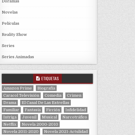
Doramas
Novelas
Películas
Reality Show
Series
Series Animadas
ETIQUETAS
Amazon Prime
Biografía
Caracol Televisión
Comedia
Crimen
Drama
El Canal De Las Estrellas
Familiar
Fantasía
Ficción
Infidelidad
Intriga
Juvenil
Musical
Narcotráfico
Netflix
Novela 2000-2010
Novela 2011-2020
Novela 2021-Actulidad