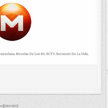
enezolana
,
Novelas De Los 80
,
RCTV
,
Recuento De La Vida
,
ox][160/160]