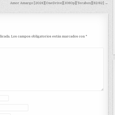
Amor Amargo [2024][OneDrive][1080p][Terabox][82/82] →
licada.
Los campos obligatorios están marcados con
*