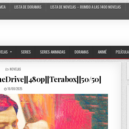
MCA
LISTA DE DORAMAS
LISTA DE NOVELAS – RUMBO A LAS 1400 NOVELAS
VELAS
SERIES
SERIES ANIMADAS
DORAMAS
ANIMÉ
PELÍCUL
POSTED IN
NOVELAS
neDrive][480p][Terabox][50/50]
PUBLISHED DATE:
16/08/2025