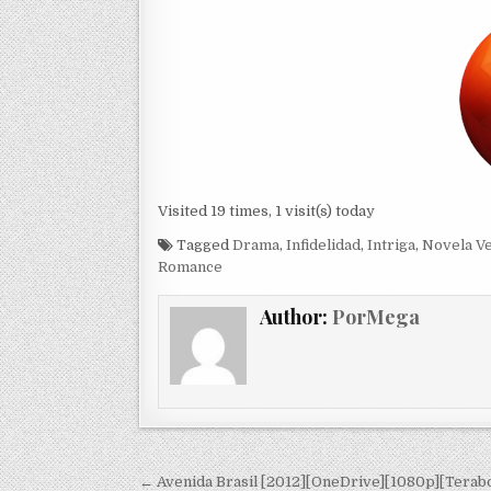
Visited 19 times, 1 visit(s) today
Tagged
Drama
,
Infidelidad
,
Intriga
,
Novela V
Romance
Author:
PorMega
Navegación de entradas
← Avenida Brasil [2012][OneDrive][1080p][Terab