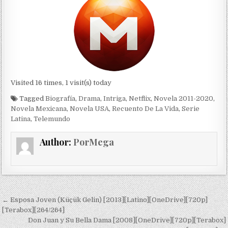
Visited 16 times, 1 visit(s) today
Tagged
Biografía
,
Drama
,
Intriga
,
Netflix
,
Novela 2011-2020
,
Novela Mexicana
,
Novela USA
,
Recuento De La Vida
,
Serie
Latina
,
Telemundo
Author:
PorMega
Navegación de entradas
← Esposa Joven (Küçük Gelin) [2013][Latino][OneDrive][720p]
[Terabox][264/264]
Don Juan y Su Bella Dama [2008][OneDrive][720p][Terabox]