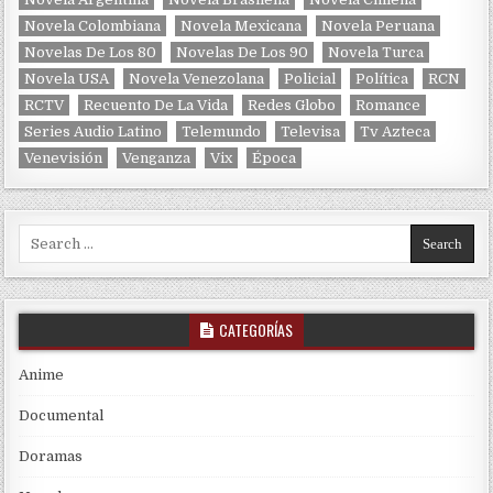
Novela Colombiana
Novela Mexicana
Novela Peruana
Novelas De Los 80
Novelas De Los 90
Novela Turca
Novela USA
Novela Venezolana
Policial
Política
RCN
RCTV
Recuento De La Vida
Redes Globo
Romance
Series Audio Latino
Telemundo
Televisa
Tv Azteca
Venevisión
Venganza
Vix
Época
Search for:
CATEGORÍAS
Anime
Documental
Doramas