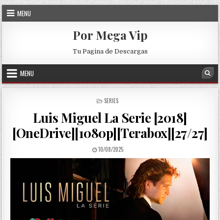
Skip to content
MENU
Por Mega Vip
Tu Pagina de Descargas
MENU
Sea
POSTED IN
SERIES
Luis Miguel La Serie [2018]
[OneDrive][1080p][Terabox][27/27]
PUBLISHED DATE:
10/08/2025