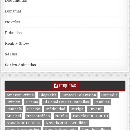
Documental
Doramas
Novelas
Películas
Reality Show
Series
Series Animadas
ETIQUETAS
Amazon Prime
Biografía
Caracol Televisión
Comedia
Crimen
Drama
El Canal De Las Estrellas
Familiar
Fantasía
Ficción
Infidelidad
Intriga
Juvenil
Musical
Narcotráfico
Netflix
Novela 2000-2010
Novela 2011-2020
Novela 2021-Actulidad
Novela Argentina
Novela Brasileña
Novela Chilena