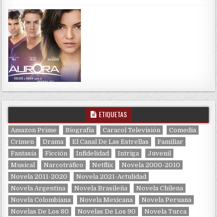
ETIQUETAS
Amazon Prime
Biografía
Caracol Televisión
Comedia
Crimen
Drama
El Canal De Las Estrellas
Familiar
Fantasía
Ficción
Infidelidad
Intriga
Juvenil
Musical
Narcotráfico
Netflix
Novela 2000-2010
Novela 2011-2020
Novela 2021-Actulidad
Novela Argentina
Novela Brasileña
Novela Chilena
Novela Colombiana
Novela Mexicana
Novela Peruana
Novelas De Los 80
Novelas De Los 90
Novela Turca