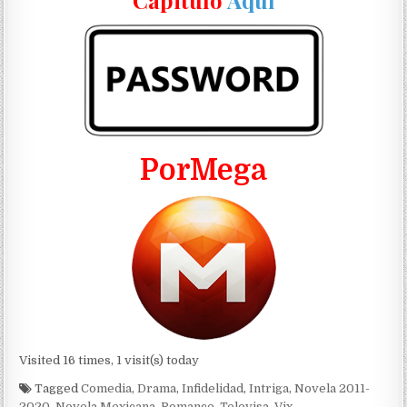
Capitulo
Aquí
PorMega
Visited 16 times, 1 visit(s) today
Tagged
Comedia
,
Drama
,
Infidelidad
,
Intriga
,
Novela 2011-
2020
,
Novela Mexicana
,
Romance
,
Televisa
,
Vix