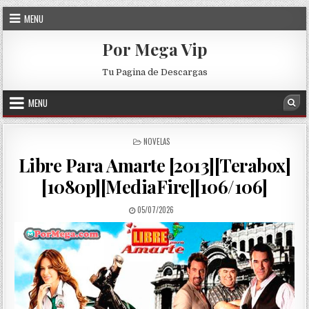
Skip to content
MENU
Por Mega Vip
Tu Pagina de Descargas
MENU
Sea
POSTED IN
NOVELAS
Libre Para Amarte [2013][Terabox]
[1080p][MediaFire][106/106]
PUBLISHED DATE:
05/07/2026