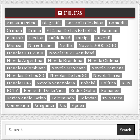
ETIQUETAS
Amazon Prime
Biografía
Caracol Televisión
Comedia
Crimen
Drama
El Canal De Las Estrellas
Familiar
Fantasía
Ficción
Infidelidad
Intriga
Juvenil
Musical
Narcotráfico
Netflix
Novela 2000-2010
Novela 2011-2020
Novela 2021-Actulidad
Novela Argentina
Novela Brasileña
Novela Chilena
Novela Colombiana
Novela Mexicana
Novela Peruana
Novelas De Los 80
Novelas De Los 90
Novela Turca
Novela USA
Novela Venezolana
Policial
Política
RCN
RCTV
Recuento De La Vida
Redes Globo
Romance
Series Audio Latino
Telemundo
Televisa
Tv Azteca
Venevisión
Venganza
Vix
Época
Search for: