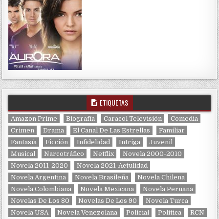
ETIQUETAS
Amazon Prime
Biografía
Caracol Televisión
Comedia
Crimen
Drama
El Canal De Las Estrellas
Familiar
Fantasía
Ficción
Infidelidad
Intriga
Juvenil
Musical
Narcotráfico
Netflix
Novela 2000-2010
Novela 2011-2020
Novela 2021-Actulidad
Novela Argentina
Novela Brasileña
Novela Chilena
Novela Colombiana
Novela Mexicana
Novela Peruana
Novelas De Los 80
Novelas De Los 90
Novela Turca
Novela USA
Novela Venezolana
Policial
Política
RCN