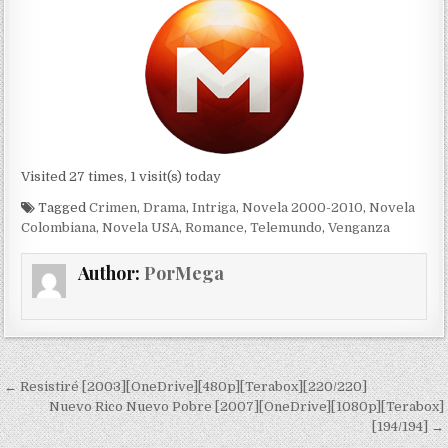
Visited 27 times, 1 visit(s) today
Tagged
Crimen
,
Drama
,
Intriga
,
Novela 2000-2010
,
Novela
Colombiana
,
Novela USA
,
Romance
,
Telemundo
,
Venganza
Author:
PorMega
Navegación de entradas
← Resistiré [2003][OneDrive][480p][Terabox][220/220]
Nuevo Rico Nuevo Pobre [2007][OneDrive][1080p][Terabox]
[194/194] →