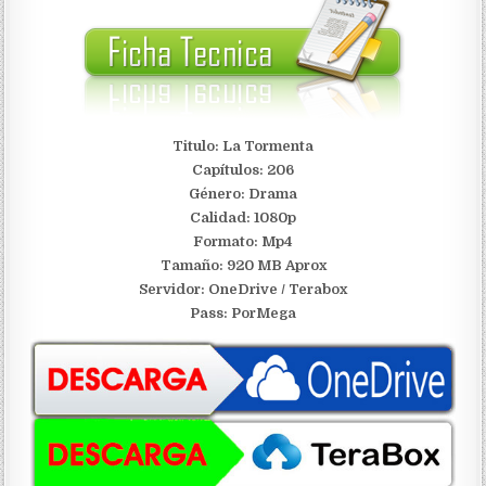
Titulo: La Tormenta
Capítulos: 206
Género: Drama
Calidad: 1080p
Formato: Mp4
Tamaño: 920 MB Aprox
S
ervidor: OneDrive / Terabox
Pass: PorMega