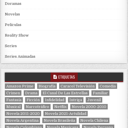
Doramas
Novelas
Películas
Reality Show
Series
Series Animadas
ETIQUETAS
Amazon Prime
Biografía
Caracol Televisión
Comedia
Crimen
Drama
El Canal De Las Estrellas
Familiar
Fantasía
Ficción
Infidelidad
Intriga
Juvenil
Musical
Narcotráfico
Netflix
Novela 2000-2010
Novela 2011-2020
Novela 2021-Actulidad
Novela Argentina
Novela Brasileña
Novela Chilena
Novela Colombiana
Novela Mexicana
Novela Peruana