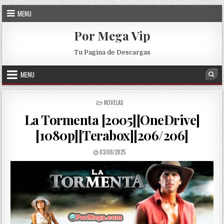
Skip to content
MENU
Por Mega Vip
Tu Pagina de Descargas
MENU
Sea
POSTED IN
NOVELAS
La Tormenta [2005][OneDrive]
[1080p][Terabox][206/206]
PUBLISHED DATE:
03/08/2025