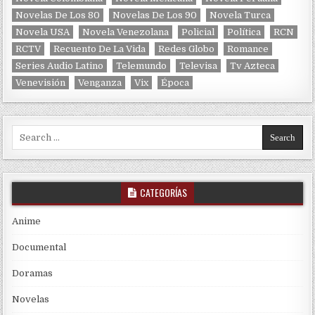
Novelas De Los 80
Novelas De Los 90
Novela Turca
Novela USA
Novela Venezolana
Policial
Política
RCN
RCTV
Recuento De La Vida
Redes Globo
Romance
Series Audio Latino
Telemundo
Televisa
Tv Azteca
Venevisión
Venganza
Vix
Época
Search for:
CATEGORÍAS
Anime
Documental
Doramas
Novelas