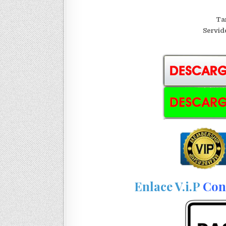
Ta
S
ervid
Enlace V.i.P
Con 