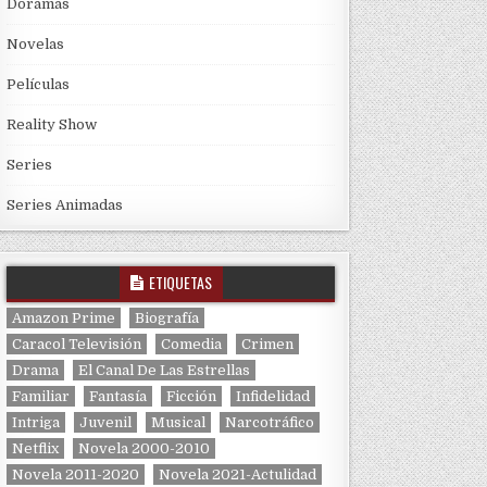
Doramas
Novelas
Películas
Reality Show
Series
Series Animadas
ETIQUETAS
Amazon Prime
Biografía
Caracol Televisión
Comedia
Crimen
Drama
El Canal De Las Estrellas
Familiar
Fantasía
Ficción
Infidelidad
Intriga
Juvenil
Musical
Narcotráfico
Netflix
Novela 2000-2010
Novela 2011-2020
Novela 2021-Actulidad