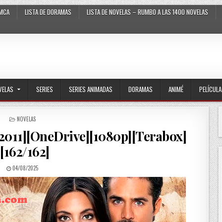
MCA
LISTA DE DORAMAS
LISTA DE NOVELAS – RUMBO A LAS 1400 NOVELAS
VELAS
SERIES
SERIES ANIMADAS
DORAMAS
ANIMÉ
PELÍCUL
POSTED IN
NOVELAS
2011][OneDrive][1080p][Terabox]
[162/162]
PUBLISHED DATE:
04/08/2025