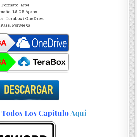
Formato: Mp4
maño: 1.5 GB Aprox
or:
Terabox / OneDrive
Pass: PorMega
Todos Los Capitulo
Aquí