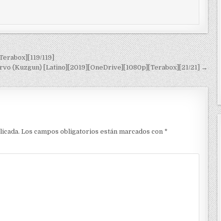
Terabox][119/119]
rvo (Kuzgun) [Latino][2019][OneDrive][1080p][Terabox][21/21] →
licada.
Los campos obligatorios están marcados con
*