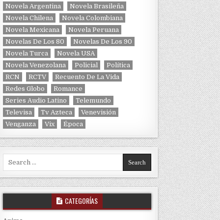
Novela Argentina
Novela Brasileña
Novela Chilena
Novela Colombiana
Novela Mexicana
Novela Peruana
Novelas De Los 80
Novelas De Los 90
Novela Turca
Novela USA
Novela Venezolana
Policial
Política
RCN
RCTV
Recuento De La Vida
Redes Globo
Romance
Series Audio Latino
Telemundo
Televisa
Tv Azteca
Venevisión
Venganza
Vix
Época
Search for:
CATEGORÍAS