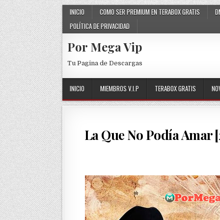
Skip to content
INICIO
COMO SER PREMIUM EN TERABOX GRATIS
D
POLÍTICA DE PRIVACIDAD
Por Mega Vip
Tu Pagina de Descargas
INICIO
MIEMBROS V.I.P
TERABOX GRATIS
NO
La Que No Podía Amar [