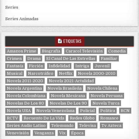
Series
Series Animadas
ETIQUETAS
Amazon Prime
Biografía
Caracol Televisión
Comedia
Crimen
Drama
El Canal De Las Estrellas
Familiar
Fantasía
Ficción
Infidelidad
Intriga
Juvenil
Musical
Narcotráfico
Netflix
Novela 2000-2010
Novela 2011-2020
Novela 2021-Actulidad
Novela Argentina
Novela Brasileña
Novela Chilena
Novela Colombiana
Novela Mexicana
Novela Peruana
Novelas De Los 80
Novelas De Los 90
Novela Turca
Novela USA
Novela Venezolana
Policial
Política
RCN
RCTV
Recuento De La Vida
Redes Globo
Romance
Series Audio Latino
Telemundo
Televisa
Tv Azteca
Venevisión
Venganza
Vix
Época