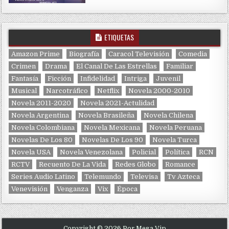
ETIQUETAS
Amazon Prime
Biografía
Caracol Televisión
Comedia
Crimen
Drama
El Canal De Las Estrellas
Familiar
Fantasía
Ficción
Infidelidad
Intriga
Juvenil
Musical
Narcotráfico
Netflix
Novela 2000-2010
Novela 2011-2020
Novela 2021-Actulidad
Novela Argentina
Novela Brasileña
Novela Chilena
Novela Colombiana
Novela Mexicana
Novela Peruana
Novelas De Los 80
Novelas De Los 90
Novela Turca
Novela USA
Novela Venezolana
Policial
Política
RCN
RCTV
Recuento De La Vida
Redes Globo
Romance
Series Audio Latino
Telemundo
Televisa
Tv Azteca
Venevisión
Venganza
Vix
Época
Copyright © 2026 Por Mega Vip