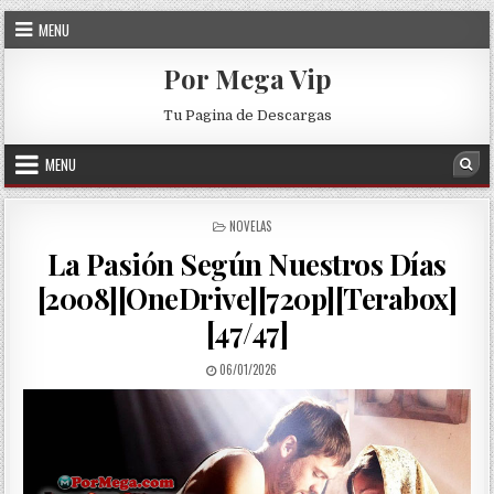
Skip to content
MENU
Por Mega Vip
Tu Pagina de Descargas
MENU
Sea
POSTED IN
NOVELAS
La Pasión Según Nuestros Días
[2008][OneDrive][720p][Terabox]
[47/47]
PUBLISHED DATE:
06/01/2026