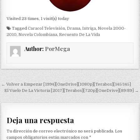
Visited 23 times, 1 visit(s) today
Tagged
Caracol Televisión
,
Drama
,
Intriga
,
Novela 2000-
2010
,
Novela Colombiana
,
Recuento De La Vida
Author:
PorMega
Navegación de entradas
← Volver a Empezar [1994][OneDrive][1080p][Terabox][145/145]
El Vuelo De La Victoria [2017][Terabox][720p][OneDrive][89/89] →
Deja una respuesta
Tu dirección de correo electrónico no será publicada.
Los
campos obligatorios están marcados con
*