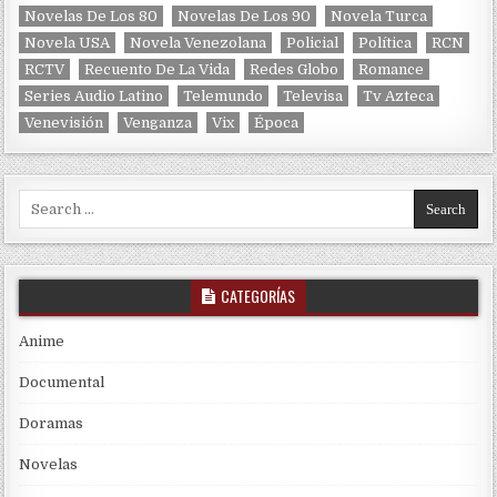
Novelas De Los 80
Novelas De Los 90
Novela Turca
Novela USA
Novela Venezolana
Policial
Política
RCN
RCTV
Recuento De La Vida
Redes Globo
Romance
Series Audio Latino
Telemundo
Televisa
Tv Azteca
Venevisión
Venganza
Vix
Época
Search for:
CATEGORÍAS
Anime
Documental
Doramas
Novelas