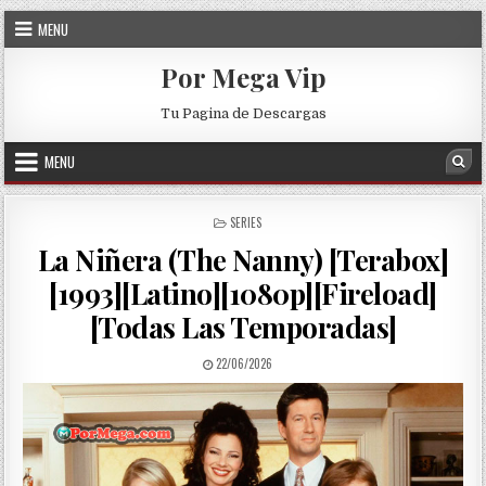
Skip to content
MENU
Por Mega Vip
Tu Pagina de Descargas
MENU
Sea
POSTED IN
SERIES
La Niñera (The Nanny) [Terabox]
[1993][Latino][1080p][Fireload]
[Todas Las Temporadas]
PUBLISHED DATE:
22/06/2026