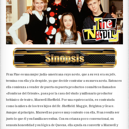
Fran Fine es una mujer judía-americana cuyo novio, que a su vez era su jefe,
termina con ella y la despide, ya que decide contratar a su nueva novia. Entonces
ella comienza a vender de puerta en puerta productos cosméticos llamados
«Sombras del Oriente», pasa por la casa del viudo y millonario productor
británico de teatro, Maxwell Sheffield. Por una equivocación, es contratada
como la niñera de los tres hijos del Sr. Sheffield: Maggie, Brighton y Grace.
Aunque al principio, Maxwell no parece muy contento con ella, Fran resulta ser
justo lo que él y su familia necesitan. Con su crianza poco convencional, su
sensata honestidad y su lógica de Queens, ella ayuda en convertir a Maxwell y