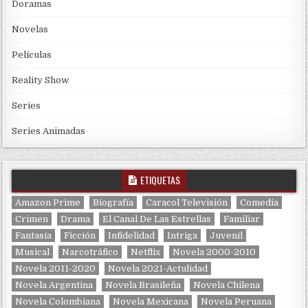
Doramas
Novelas
Películas
Reality Show
Series
Series Animadas
ETIQUETAS
Amazon Prime
Biografía
Caracol Televisión
Comedia
Crimen
Drama
El Canal De Las Estrellas
Familiar
Fantasía
Ficción
Infidelidad
Intriga
Juvenil
Musical
Narcotráfico
Netflix
Novela 2000-2010
Novela 2011-2020
Novela 2021-Actulidad
Novela Argentina
Novela Brasileña
Novela Chilena
Novela Colombiana
Novela Mexicana
Novela Peruana