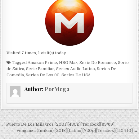
Visited 7 times, 1 visit(s) today
Tagged
Amazon Prime
,
HBO Max
,
Serie De Romance
,
Serie
de Sátira
,
Serie Familiar
,
Series Audio Latino
,
Series De
Comedia
,
Series De Los 90
,
Series De USA
Author:
PorMega
Navegación de entradas
← Puerto De Los Milagros [2001][480p][Terabox][69/69]
Venganza (Intikan) [2013][Latino][720p][Terabox][110/110] →