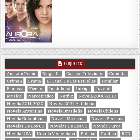
ETIQUETAS
Amazon Prime
Biografía
Caracol Televisión
Comedia
Crimen
Drama
El Canal De Las Estrellas
Familiar
Fantasía
Ficción
Infidelidad
Intriga
Juvenil
Musical
Narcotráfico
Netflix
Novela 2000-2010
Novela 2011-2020
Novela 2021-Actulidad
Novela Argentina
Novela Brasileña
Novela Chilena
Novela Colombiana
Novela Mexicana
Novela Peruana
Novelas De Los 80
Novelas De Los 90
Novela Turca
Novela USA
Novela Venezolana
Policial
Política
RCN