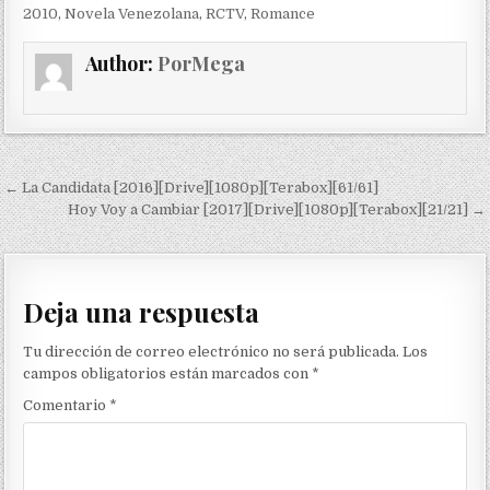
2010
,
Novela Venezolana
,
RCTV
,
Romance
Author:
PorMega
Navegación de entradas
← La Candidata [2016][Drive][1080p][Terabox][61/61]
Hoy Voy a Cambiar [2017][Drive][1080p][Terabox][21/21] →
Deja una respuesta
Tu dirección de correo electrónico no será publicada.
Los
campos obligatorios están marcados con
*
Comentario
*