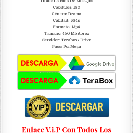
Titulo: La Niña De Mis Ojos
Capítulos: 130
Género: Drama
Calidad: 634p
Formato: Mp4
Tamaño: 450 Mb Aprox
Servidor:
Terabox / Drive
Pass: PorMega
Enlace V.i.P Con Todos Los