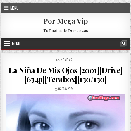
Skip to content
MENU
Por Mega Vip
Tu Pagina de Descargas
MENU
Sea
POSTED IN
NOVELAS
La Niña De Mis Ojos [2001][Drive]
[634p][Terabox][130/130]
PUBLISHED DATE:
03/08/2024