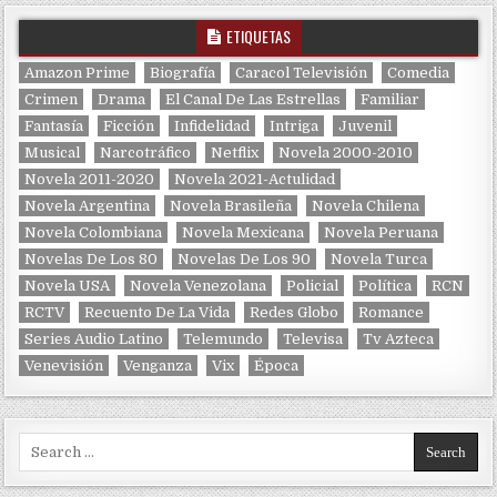
ETIQUETAS
Amazon Prime
Biografía
Caracol Televisión
Comedia
Crimen
Drama
El Canal De Las Estrellas
Familiar
Fantasía
Ficción
Infidelidad
Intriga
Juvenil
Musical
Narcotráfico
Netflix
Novela 2000-2010
Novela 2011-2020
Novela 2021-Actulidad
Novela Argentina
Novela Brasileña
Novela Chilena
Novela Colombiana
Novela Mexicana
Novela Peruana
Novelas De Los 80
Novelas De Los 90
Novela Turca
Novela USA
Novela Venezolana
Policial
Política
RCN
RCTV
Recuento De La Vida
Redes Globo
Romance
Series Audio Latino
Telemundo
Televisa
Tv Azteca
Venevisión
Venganza
Vix
Época
Search for: