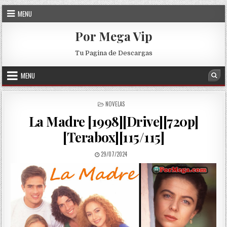
Skip to content
MENU
Por Mega Vip
Tu Pagina de Descargas
MENU
Sea
POSTED IN
NOVELAS
La Madre [1998][Drive][720p]
[Terabox][115/115]
PUBLISHED DATE:
29/07/2024