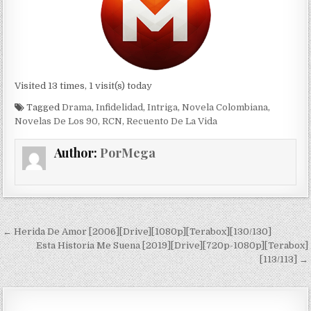
Visited 13 times, 1 visit(s) today
Tagged
Drama
,
Infidelidad
,
Intriga
,
Novela Colombiana
,
Novelas De Los 90
,
RCN
,
Recuento De La Vida
Author:
PorMega
Navegación de entradas
← Herida De Amor [2006][Drive][1080p][Terabox][130/130]
Esta Historia Me Suena [2019][Drive][720p-1080p][Terabox]
[113/113] →