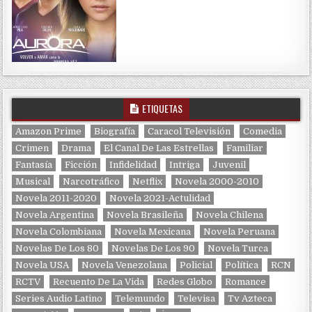
ETIQUETAS
Amazon Prime
Biografía
Caracol Televisión
Comedia
Crimen
Drama
El Canal De Las Estrellas
Familiar
Fantasía
Ficción
Infidelidad
Intriga
Juvenil
Musical
Narcotráfico
Netflix
Novela 2000-2010
Novela 2011-2020
Novela 2021-Actulidad
Novela Argentina
Novela Brasileña
Novela Chilena
Novela Colombiana
Novela Mexicana
Novela Peruana
Novelas De Los 80
Novelas De Los 90
Novela Turca
Novela USA
Novela Venezolana
Policial
Política
RCN
RCTV
Recuento De La Vida
Redes Globo
Romance
Series Audio Latino
Telemundo
Televisa
Tv Azteca