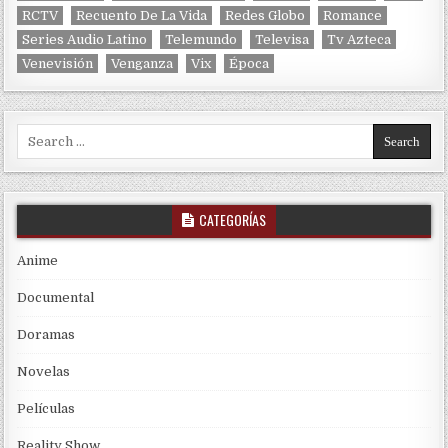
RCTV
Recuento De La Vida
Redes Globo
Romance
Series Audio Latino
Telemundo
Televisa
Tv Azteca
Venevisión
Venganza
Vix
Época
Search for:
CATEGORÍAS
Anime
Documental
Doramas
Novelas
Películas
Reality Show