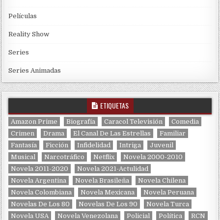
Películas
Reality Show
Series
Series Animadas
ETIQUETAS
Amazon Prime
Biografía
Caracol Televisión
Comedia
Crimen
Drama
El Canal De Las Estrellas
Familiar
Fantasía
Ficción
Infidelidad
Intriga
Juvenil
Musical
Narcotráfico
Netflix
Novela 2000-2010
Novela 2011-2020
Novela 2021-Actulidad
Novela Argentina
Novela Brasileña
Novela Chilena
Novela Colombiana
Novela Mexicana
Novela Peruana
Novelas De Los 80
Novelas De Los 90
Novela Turca
Novela USA
Novela Venezolana
Policial
Política
RCN