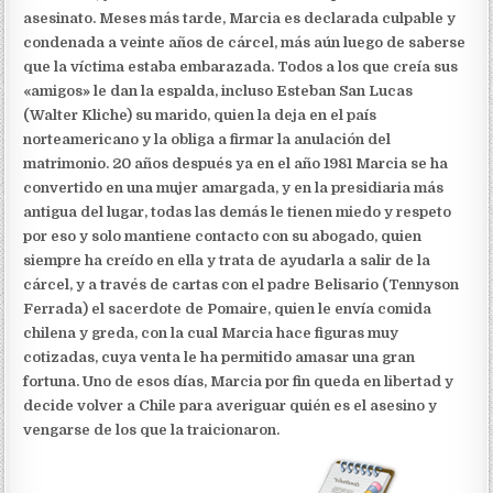
asesinato. Meses más tarde, Marcia es declarada culpable y
condenada a veinte años de cárcel, más aún luego de saberse
que la víctima estaba embarazada. Todos a los que creía sus
«amigos» le dan la espalda, incluso Esteban San Lucas
(Walter Kliche) su marido, quien la deja en el país
norteamericano y la obliga a firmar la anulación del
matrimonio. 20 años después ya en el año 1981 Marcia se ha
convertido en una mujer amargada, y en la presidiaria más
antigua del lugar, todas las demás le tienen miedo y respeto
por eso y solo mantiene contacto con su abogado, quien
siempre ha creído en ella y trata de ayudarla a salir de la
cárcel, y a través de cartas con el padre Belisario (Tennyson
Ferrada) el sacerdote de Pomaire, quien le envía comida
chilena y greda, con la cual Marcia hace figuras muy
cotizadas, cuya venta le ha permitido amasar una gran
fortuna. Uno de esos días, Marcia por fin queda en libertad y
decide volver a Chile para averiguar quién es el asesino y
vengarse de los que la traicionaron.