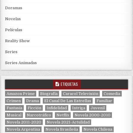
Doramas
Novelas
Películas
Reality Show
Series
Series Animadas
ETIQUETAS
Amazon Prime
Biografía
Caracol Televisión
Comedia
Crimen
Drama
El Canal De Las Estrellas
Familiar
Fantasía
Ficción
Infidelidad
Intriga
Juvenil
Musical
Narcotráfico
Netflix
Novela 2000-2010
Novela 2011-2020
Novela 2021-Actulidad
Novela Argentina
Novela Brasileña
Novela Chilena