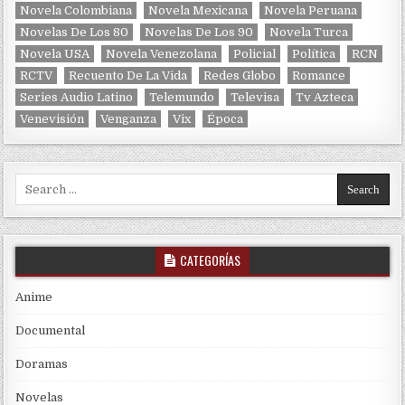
Novela Colombiana
Novela Mexicana
Novela Peruana
Novelas De Los 80
Novelas De Los 90
Novela Turca
Novela USA
Novela Venezolana
Policial
Política
RCN
RCTV
Recuento De La Vida
Redes Globo
Romance
Series Audio Latino
Telemundo
Televisa
Tv Azteca
Venevisión
Venganza
Vix
Época
Search for:
CATEGORÍAS
Anime
Documental
Doramas
Novelas