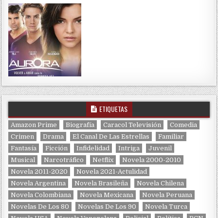
ETIQUETAS
Amazon Prime
Biografía
Caracol Televisión
Comedia
Crimen
Drama
El Canal De Las Estrellas
Familiar
Fantasía
Ficción
Infidelidad
Intriga
Juvenil
Musical
Narcotráfico
Netflix
Novela 2000-2010
Novela 2011-2020
Novela 2021-Actulidad
Novela Argentina
Novela Brasileña
Novela Chilena
Novela Colombiana
Novela Mexicana
Novela Peruana
Novelas De Los 80
Novelas De Los 90
Novela Turca