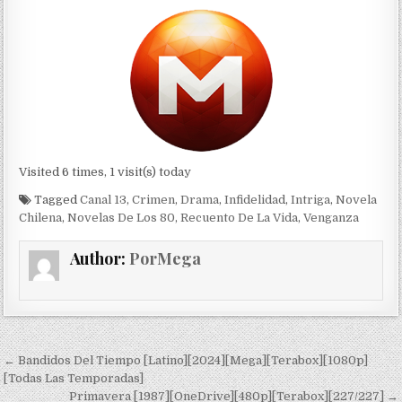
Visited 6 times, 1 visit(s) today
Tagged
Canal 13
,
Crimen
,
Drama
,
Infidelidad
,
Intriga
,
Novela
Chilena
,
Novelas De Los 80
,
Recuento De La Vida
,
Venganza
Author:
PorMega
Navegación de entradas
← Bandidos Del Tiempo [Latino][2024][Mega][Terabox][1080p]
[Todas Las Temporadas]
Primavera [1987][OneDrive][480p][Terabox][227/227] →