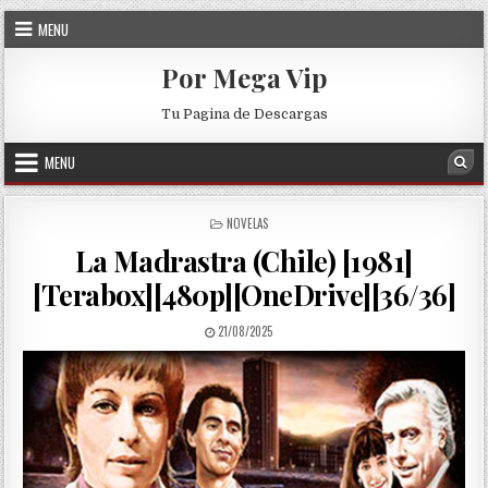
Skip to content
MENU
Por Mega Vip
Tu Pagina de Descargas
MENU
Sea
POSTED IN
NOVELAS
La Madrastra (Chile) [1981]
[Terabox][480p][OneDrive][36/36]
PUBLISHED DATE:
21/08/2025