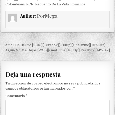
Colombiana
,
RCN
,
Recuento De La Vida
,
Romance
Author:
PorMega
Navegación de entradas
← Amor De Barrio [2015][Terabox][1080p][OneDrive][107/107]
A Que No Me Dejas [2015][OneDrive][1080p][Terabox][142/142] →
Deja una respuesta
Tu dirección de correo electrónico no será publicada.
Los
campos obligatorios están marcados con
*
Comentario
*