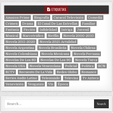
ETIQUETAS
Amazon Prime
Biografía
Caracol Televisión
Comedia
Crimen
Drama
El Canal De Las Estrellas
Familiar
Fantasía
Ficción
Infidelidad
Intriga
Juvenil
Musical
Narcotráfico
Netflix
Novela 2000-2010
Novela 2011-2020
Novela 2021-Actulidad
Novela Argentina
Novela Brasileña
Novela Chilena
Novela Colombiana
Novela Mexicana
Novela Peruana
Novelas De Los 80
Novelas De Los 90
Novela Turca
Novela USA
Novela Venezolana
Policial
Política
RCN
RCTV
Recuento De La Vida
Redes Globo
Romance
Series Audio Latino
Telemundo
Televisa
Tv Azteca
Venevisión
Venganza
Vix
Época
Search for: