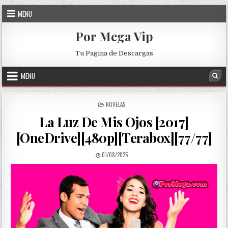
Skip to content
MENU
Por Mega Vip
Tu Pagina de Descargas
MENU
Sea
POSTED IN
NOVELAS
La Luz De Mis Ojos [2017]
[OneDrive][480p][Terabox][77/77]
PUBLISHED DATE:
01/08/2025