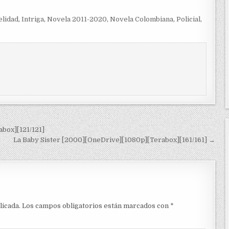
elidad
,
Intriga
,
Novela 2011-2020
,
Novela Colombiana
,
Policial
,
box][121/121]
La Baby Sister [2000][OneDrive][1080p][Terabox][161/161] →
licada.
Los campos obligatorios están marcados con
*