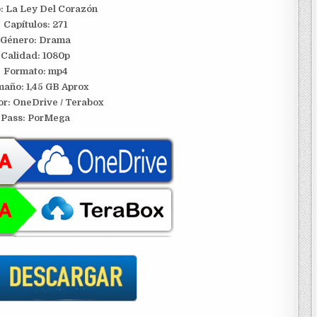
o: La Ley Del Corazón
Capítulos: 271
Género: Drama
Calidad: 1080p
Formato: mp4
año: 1,45 GB Aprox
or: OneDrive / Terabox
Pass: PorMega