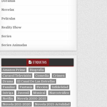
Doramas
Novelas
Películas
Reality Show
Series
Series Animadas
ETIQUETAS
Amazon Prime
Biografía
Caracol Televisión
Comedia
Crimen
Drama
El Canal De Las Estrellas
Familiar
Fantasía
Ficción
Infidelidad
Intriga
Juvenil
Musical
Narcotráfico
Netflix
Novela 2000-2010
Novela 2011-2020
Novela 2021-Actulidad