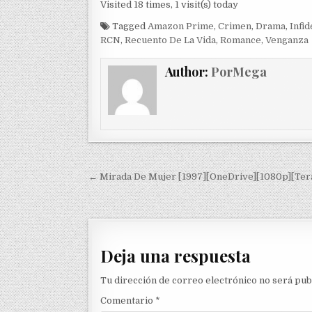
Visited 18 times, 1 visit(s) today
Tagged
Amazon Prime
,
Crimen
,
Drama
,
Infid
RCN
,
Recuento De La Vida
,
Romance
,
Venganza
Author:
PorMega
Navegación de entradas
← Mirada De Mujer [1997][OneDrive][1080p][Tera
Deja una respuesta
Tu dirección de correo electrónico no será pub
Comentario
*