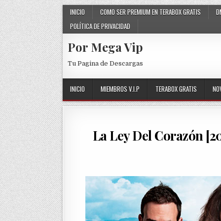
Skip to content
INICIO
COMO SER PREMIUM EN TERABOX GRATIS
D
POLÍTICA DE PRIVACIDAD
Por Mega Vip
Tu Pagina de Descargas
INICIO
MIEMBROS V.I.P
TERABOX GRATIS
NO
La Ley Del Corazón [2