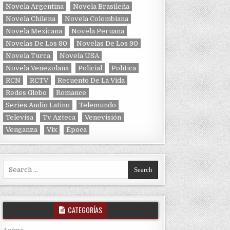
Novela Argentina
Novela Brasileña
Novela Chilena
Novela Colombiana
Novela Mexicana
Novela Peruana
Novelas De Los 80
Novelas De Los 90
Novela Turca
Novela USA
Novela Venezolana
Policial
Política
RCN
RCTV
Recuento De La Vida
Redes Globo
Romance
Series Audio Latino
Telemundo
Televisa
Tv Azteca
Venevisión
Venganza
Vix
Época
Search for:
CATEGORÍAS