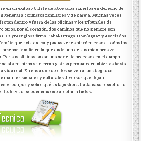
urre en un exitoso bufete de abogados expertos en derecho de
n general a conflictos familiares y de pareja. Muchas veces,
ctan dentro y fuera de las oficinas y los tribunales de
pero otros, por el corazón, dos caminos que no siempre son
ales. La prestigiosa firma Cabal-Ortega-Domínguez y Asociados
familia que existen. Muy pocas veces pierden casos. Todos los
 inmensa familia en la que cada uno de sus miembros va
 Por sus oficinas pasan una serie de procesos en el campo
 se abren, otros se cierran y otros permanecen abiertos hasta
la vida real. En cada uno de ellos se ven a los abogados
e matices sociales y culturales diversos que dejan
 estereotipos y sobre qué es la justicia. Cada caso resuelto no
iente, hay consecuencias que afectan a todos.