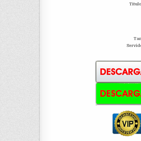
Titul
Tam
S
ervid