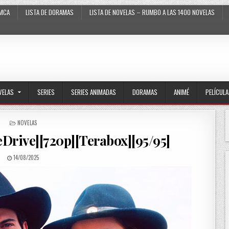
MCA
LISTA DE DORAMAS
LISTA DE NOVELAS – RUMBO A LAS 1400 NOVELAS
VELAS
SERIES
SERIES ANIMADAS
DORAMAS
ANIMÉ
PELÍCUL
POSTED IN
NOVELAS
Drive][720p][Terabox][95/95]
PUBLISHED DATE:
14/08/2025