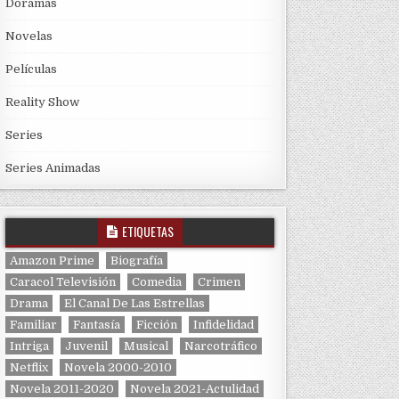
Doramas
Novelas
Películas
Reality Show
Series
Series Animadas
ETIQUETAS
Amazon Prime
Biografía
Caracol Televisión
Comedia
Crimen
Drama
El Canal De Las Estrellas
Familiar
Fantasía
Ficción
Infidelidad
Intriga
Juvenil
Musical
Narcotráfico
Netflix
Novela 2000-2010
Novela 2011-2020
Novela 2021-Actulidad