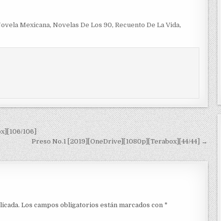
ovela Mexicana
,
Novelas De Los 90
,
Recuento De La Vida
,
x][106/106]
Preso No.1 [2019][OneDrive][1080p][Terabox][44/44] →
licada.
Los campos obligatorios están marcados con
*