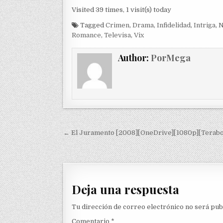
Visited 39 times, 1 visit(s) today
Tagged
Crimen
,
Drama
,
Infidelidad
,
Intriga
,
N
Romance
,
Televisa
,
Vix
Author:
PorMega
Navegación de entradas
← El Juramento [2008][OneDrive][1080p][Terabo
Deja una respuesta
Tu dirección de correo electrónico no será pub
Comentario
*