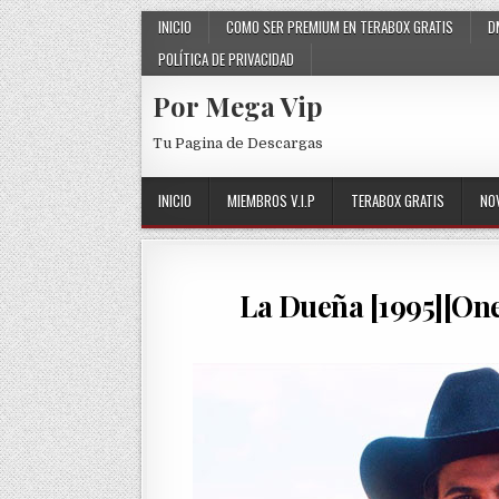
Skip to content
INICIO
COMO SER PREMIUM EN TERABOX GRATIS
D
POLÍTICA DE PRIVACIDAD
Por Mega Vip
Tu Pagina de Descargas
INICIO
MIEMBROS V.I.P
TERABOX GRATIS
NO
La Dueña [1995][One