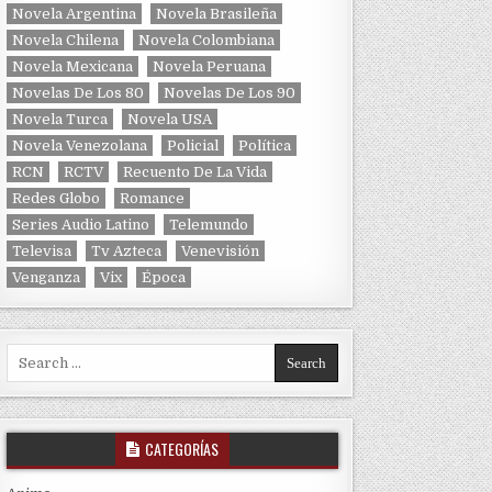
Novela Argentina
Novela Brasileña
Novela Chilena
Novela Colombiana
Novela Mexicana
Novela Peruana
Novelas De Los 80
Novelas De Los 90
Novela Turca
Novela USA
Novela Venezolana
Policial
Política
RCN
RCTV
Recuento De La Vida
Redes Globo
Romance
Series Audio Latino
Telemundo
Televisa
Tv Azteca
Venevisión
Venganza
Vix
Época
Search for:
CATEGORÍAS