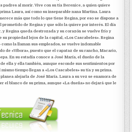
s padres al morir. Vive con su tía Berenice, a quien quiere
prima Laura, así como su inseparable nana Martina. Laura
merece más que todo lo que tiene Regina, por eso se dispone a
l prometido de Regina y que sólo la quiere por interés. El día
ar, y Regina queda destrozada y su corazón se vuelve frío y
 su propiedad lejos de la capital, «Los Cascabeles». Regina
» como la llaman sus empleados, se vuelve indomable
do de «Víbora», puesto que el capataz de su rancho, Macario,
epa. En su estadía conoce a José María, el dueño de la
de ella y ella también, aunque esconde sus sentimientos por
l mismo tiempo llegan a «Los Cascabeles» su tía y su prima.
planea alejarla de José María. Laura a su vez se enamora de
ser el blanco de su prima, aunque «La dueña» no dejará que le