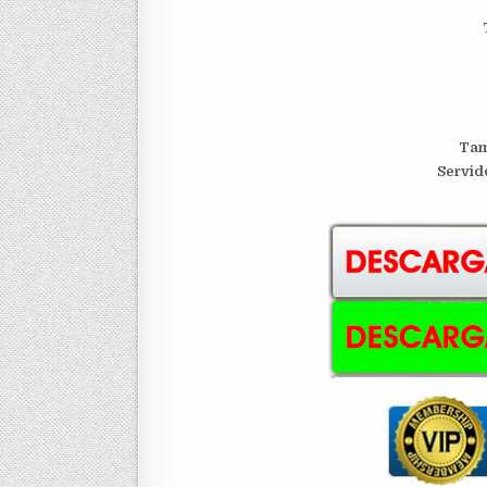
Tam
S
ervid