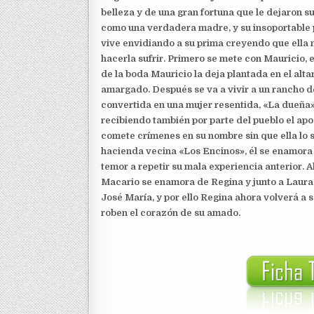
belleza y de una gran fortuna que le dejaron su
como una verdadera madre, y su insoportable 
vive envidiando a su prima creyendo que ella 
hacerla sufrir. Primero se mete con Mauricio, e
de la boda Mauricio la deja plantada en el alt
amargado. Después se va a vivir a un rancho de
convertida en una mujer resentida, «La dueña
recibiendo también por parte del pueblo el apo
comete crímenes en su nombre sin que ella lo s
hacienda vecina «Los Encinos», él se enamora 
temor a repetir su mala experiencia anterior. A
Macario se enamora de Regina y junto a Laura 
José María, y por ello Regina ahora volverá a 
roben el corazón de su amado.