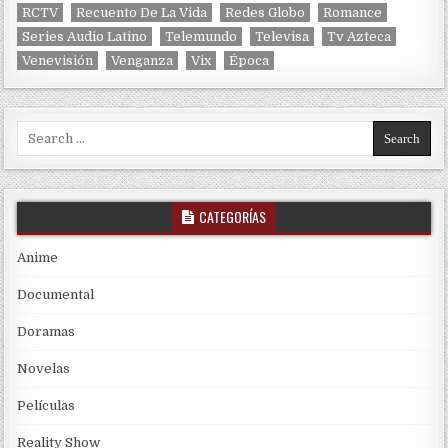
RCTV
Recuento De La Vida
Redes Globo
Romance
Series Audio Latino
Telemundo
Televisa
Tv Azteca
Venevisión
Venganza
Vix
Época
Search for:
CATEGORÍAS
Anime
Documental
Doramas
Novelas
Películas
Reality Show