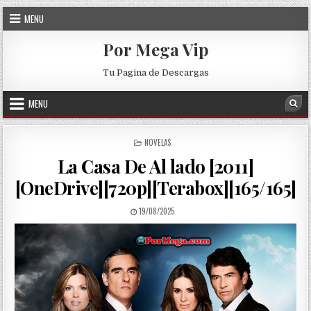
Skip to content
MENU
Por Mega Vip
Tu Pagina de Descargas
MENU
Sea
POSTED IN
NOVELAS
La Casa De Al lado [2011]
[OneDrive][720p][Terabox][165/165]
PUBLISHED DATE:
19/08/2025