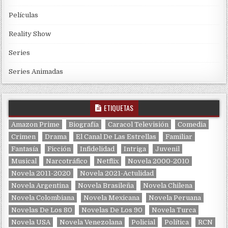
Películas
Reality Show
Series
Series Animadas
ETIQUETAS
Amazon Prime
Biografía
Caracol Televisión
Comedia
Crimen
Drama
El Canal De Las Estrellas
Familiar
Fantasía
Ficción
Infidelidad
Intriga
Juvenil
Musical
Narcotráfico
Netflix
Novela 2000-2010
Novela 2011-2020
Novela 2021-Actulidad
Novela Argentina
Novela Brasileña
Novela Chilena
Novela Colombiana
Novela Mexicana
Novela Peruana
Novelas De Los 80
Novelas De Los 90
Novela Turca
Novela USA
Novela Venezolana
Policial
Política
RCN