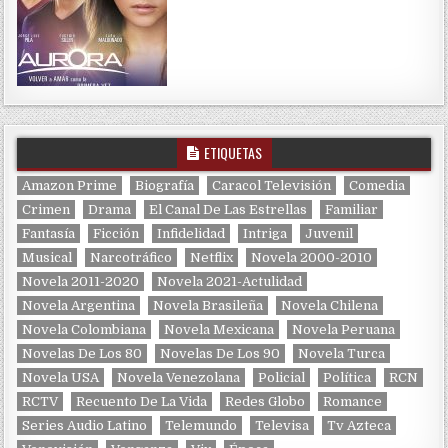
ETIQUETAS
Amazon Prime
Biografía
Caracol Televisión
Comedia
Crimen
Drama
El Canal De Las Estrellas
Familiar
Fantasía
Ficción
Infidelidad
Intriga
Juvenil
Musical
Narcotráfico
Netflix
Novela 2000-2010
Novela 2011-2020
Novela 2021-Actulidad
Novela Argentina
Novela Brasileña
Novela Chilena
Novela Colombiana
Novela Mexicana
Novela Peruana
Novelas De Los 80
Novelas De Los 90
Novela Turca
Novela USA
Novela Venezolana
Policial
Política
RCN
RCTV
Recuento De La Vida
Redes Globo
Romance
Series Audio Latino
Telemundo
Televisa
Tv Azteca