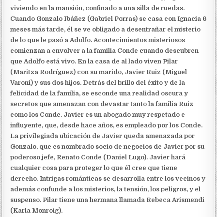
viviendo en la mansión, confinado a una silla de ruedas.
Cuando Gonzalo Ibáñez (Gabriel Porras) se casa con Ignacia 6
meses más tarde, él se ve obligado a desentrañar el misterio
de lo que le pasó a Adolfo. Acontecimientos misteriosos
comienzan a envolver a la familia Conde cuando descubren
que Adolfo está vivo. En la casa de al lado viven Pilar
(Maritza Rodríguez) con su marido, Javier Ruiz (Miguel
Varoni) y sus dos hijos. Detrás del brillo del éxito y de la
felicidad de la familia, se esconde una realidad oscura y
secretos que amenazan con devastar tanto la familia Ruiz
como los Conde. Javier es un abogado muy respetado e
influyente, que, desde hace años, es empleado por los Conde.
La privilegiada ubicación de Javier queda amenazada por
Gonzalo, que es nombrado socio de negocios de Javier por su
poderoso jefe, Renato Conde (Daniel Lugo). Javier hará
cualquier cosa para proteger lo que él cree que tiene
derecho. Intrigas románticas se desarrolla entre los vecinos y
además confunde a los misterios, la tensión, los peligros, y el
suspenso. Pilar tiene una hermana llamada Rebeca Arismendi
(Karla Monroig).