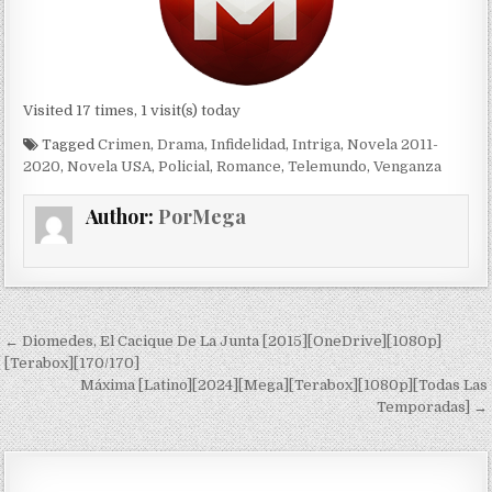
Visited 17 times, 1 visit(s) today
Tagged
Crimen
,
Drama
,
Infidelidad
,
Intriga
,
Novela 2011-
2020
,
Novela USA
,
Policial
,
Romance
,
Telemundo
,
Venganza
Author:
PorMega
Navegación de entradas
← Diomedes, El Cacique De La Junta [2015][OneDrive][1080p]
[Terabox][170/170]
Máxima [Latino][2024][Mega][Terabox][1080p][Todas Las
Temporadas] →