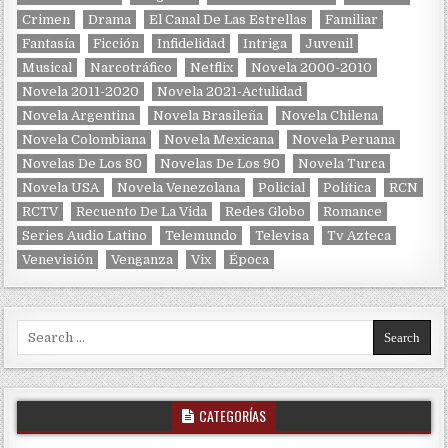
Crimen
Drama
El Canal De Las Estrellas
Familiar
Fantasía
Ficción
Infidelidad
Intriga
Juvenil
Musical
Narcotráfico
Netflix
Novela 2000-2010
Novela 2011-2020
Novela 2021-Actulidad
Novela Argentina
Novela Brasileña
Novela Chilena
Novela Colombiana
Novela Mexicana
Novela Peruana
Novelas De Los 80
Novelas De Los 90
Novela Turca
Novela USA
Novela Venezolana
Policial
Política
RCN
RCTV
Recuento De La Vida
Redes Globo
Romance
Series Audio Latino
Telemundo
Televisa
Tv Azteca
Venevisión
Venganza
Vix
Época
Search for:
CATEGORÍAS