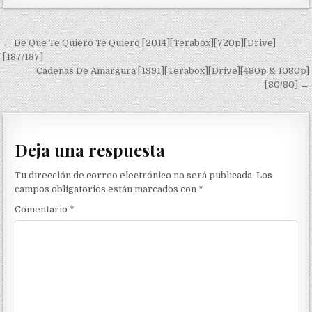
Navegación de entradas
← De Que Te Quiero Te Quiero [2014][Terabox][720p][Drive]
[187/187]
Cadenas De Amargura [1991][Terabox][Drive][480p & 1080p]
[80/80] →
Deja una respuesta
Tu dirección de correo electrónico no será publicada.
Los
campos obligatorios están marcados con
*
Comentario
*