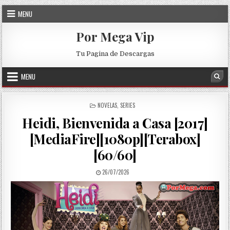
Skip to content
MENU
Por Mega Vip
Tu Pagina de Descargas
MENU
Sea
POSTED IN
NOVELAS
,
SERIES
Heidi, Bienvenida a Casa [2017]
[MediaFire][1080p][Terabox]
[60/60]
PUBLISHED DATE:
26/07/2026