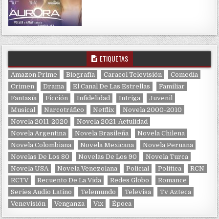
ETIQUETAS
Amazon Prime
Biografía
Caracol Televisión
Comedia
Crimen
Drama
El Canal De Las Estrellas
Familiar
Fantasía
Ficción
Infidelidad
Intriga
Juvenil
Musical
Narcotráfico
Netflix
Novela 2000-2010
Novela 2011-2020
Novela 2021-Actulidad
Novela Argentina
Novela Brasileña
Novela Chilena
Novela Colombiana
Novela Mexicana
Novela Peruana
Novelas De Los 80
Novelas De Los 90
Novela Turca
Novela USA
Novela Venezolana
Policial
Política
RCN
RCTV
Recuento De La Vida
Redes Globo
Romance
Series Audio Latino
Telemundo
Televisa
Tv Azteca
Venevisión
Venganza
Vix
Época