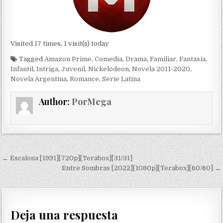
Visited 17 times, 1 visit(s) today
Tagged
Amazon Prime
,
Comedia
,
Drama
,
Familiar
,
Fantasía
,
Infantil
,
Intriga
,
Juvenil
,
Nickelodeon
,
Novela 2011-2020
,
Novela Argentina
,
Romance
,
Serie Latina
Author:
PorMega
Navegación de entradas
← Escalona [1991][720p][Terabox][31/31]
Entre Sombras [2022][1080p][Terabox][60/60] →
Deja una respuesta