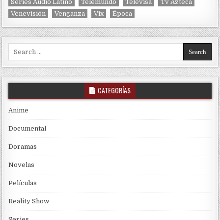
Series Audio Latino
Telemundo
Televisa
Tv Azteca
Venevisión
Venganza
Vix
Época
Search for:
CATEGORÍAS
Anime
Documental
Doramas
Novelas
Películas
Reality Show
Series