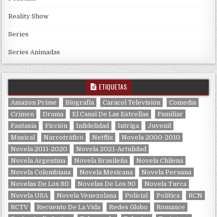
Reality Show
Series
Series Animadas
ETIQUETAS
Amazon Prime
Biografía
Caracol Televisión
Comedia
Crimen
Drama
El Canal De Las Estrellas
Familiar
Fantasía
Ficción
Infidelidad
Intriga
Juvenil
Musical
Narcotráfico
Netflix
Novela 2000-2010
Novela 2011-2020
Novela 2021-Actulidad
Novela Argentina
Novela Brasileña
Novela Chilena
Novela Colombiana
Novela Mexicana
Novela Peruana
Novelas De Los 80
Novelas De Los 90
Novela Turca
Novela USA
Novela Venezolana
Policial
Política
RCN
RCTV
Recuento De La Vida
Redes Globo
Romance