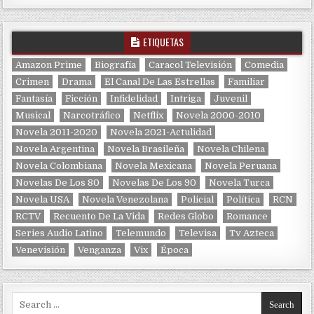
ETIQUETAS
Amazon Prime
Biografía
Caracol Televisión
Comedia
Crimen
Drama
El Canal De Las Estrellas
Familiar
Fantasía
Ficción
Infidelidad
Intriga
Juvenil
Musical
Narcotráfico
Netflix
Novela 2000-2010
Novela 2011-2020
Novela 2021-Actulidad
Novela Argentina
Novela Brasileña
Novela Chilena
Novela Colombiana
Novela Mexicana
Novela Peruana
Novelas De Los 80
Novelas De Los 90
Novela Turca
Novela USA
Novela Venezolana
Policial
Política
RCN
RCTV
Recuento De La Vida
Redes Globo
Romance
Series Audio Latino
Telemundo
Televisa
Tv Azteca
Venevisión
Venganza
Vix
Época
Search for: