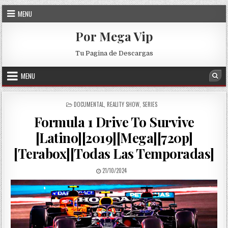
Skip to content
MENU
Por Mega Vip
Tu Pagina de Descargas
MENU
Sea
POSTED IN
DOCUMENTAL
,
REALITY SHOW
,
SERIES
Formula 1 Drive To Survive
[Latino][2019][Mega][720p]
[Terabox][Todas Las Temporadas]
PUBLISHED DATE:
21/10/2024