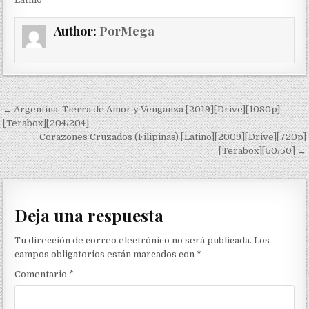
Author:
PorMega
Navegación de entradas
← Argentina, Tierra de Amor y Venganza [2019][Drive][1080p]
[Terabox][204/204]
Corazones Cruzados (Filipinas) [Latino][2009][Drive][720p]
[Terabox][50/50] →
Deja una respuesta
Tu dirección de correo electrónico no será publicada.
Los
campos obligatorios están marcados con
*
Comentario
*