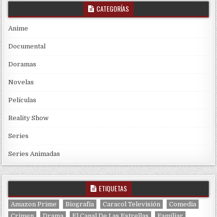
CATEGORÍAS
Anime
Documental
Doramas
Novelas
Películas
Reality Show
Series
Series Animadas
ETIQUETAS
Amazon Prime
Biografía
Caracol Televisión
Comedia
Crimen
Drama
El Canal De Las Estrellas
Familiar