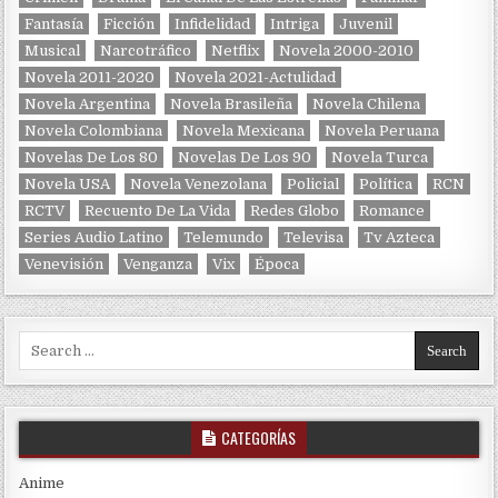
Fantasía
Ficción
Infidelidad
Intriga
Juvenil
Musical
Narcotráfico
Netflix
Novela 2000-2010
Novela 2011-2020
Novela 2021-Actulidad
Novela Argentina
Novela Brasileña
Novela Chilena
Novela Colombiana
Novela Mexicana
Novela Peruana
Novelas De Los 80
Novelas De Los 90
Novela Turca
Novela USA
Novela Venezolana
Policial
Política
RCN
RCTV
Recuento De La Vida
Redes Globo
Romance
Series Audio Latino
Telemundo
Televisa
Tv Azteca
Venevisión
Venganza
Vix
Época
Search for:
CATEGORÍAS
Anime