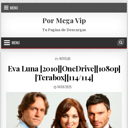
Skip to content
MENU
Por Mega Vip
Tu Pagina de Descargas
MENU
Sea
POSTED IN
NOVELAS
Eva Luna [2010][OneDrive][1080p]
[Terabox][114/114]
PUBLISHED DATE:
14/08/2025