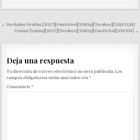
Navegación de entradas
← Verdades Ocultas [2017][OneDrive][1080p][Terabox][1128/1128]
Cennet [Latino][2017][Terabox][1080p][OneDrive][104/104] →
Deja una respuesta
Tu dirección de correo electrónico no será publicada.
Los
campos obligatorios están marcados con
*
Comentario
*