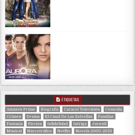
ETIQUETAS
Amazon Prime
Biografía
Caracol Televisión
Comedia
Crimen
Drama
El Canal De Las Estrellas
Familiar
Fantasía
Ficción
Infidelidad
Intriga
Juvenil
Musical
Narcotráfico
Netflix
Novela 2000-2010