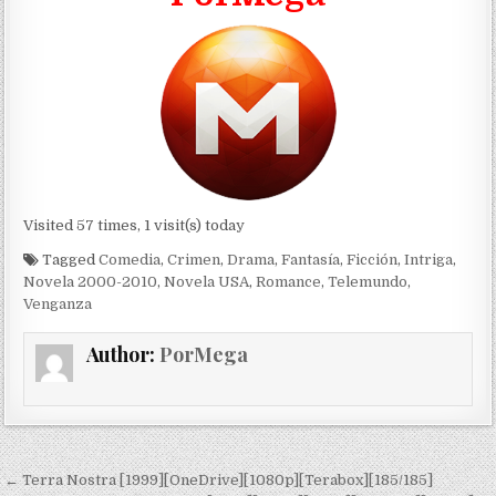
Visited 57 times, 1 visit(s) today
Tagged
Comedia
,
Crimen
,
Drama
,
Fantasía
,
Ficción
,
Intriga
,
Novela 2000-2010
,
Novela USA
,
Romance
,
Telemundo
,
Venganza
Author:
PorMega
Navegación de entradas
← Terra Nostra [1999][OneDrive][1080p][Terabox][185/185]