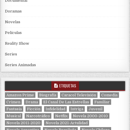
Documental
Doramas
Novelas
Películas
Reality Show
Series
Series Animadas
ETIQUETAS
Amazon Prime
Biografía
Caracol Televisión
Comedia
Crimen
Drama
El Canal De Las Estrellas
Familiar
Fantasía
Ficción
Infidelidad
Intriga
Juvenil
Musical
Narcotráfico
Netflix
Novela 2000-2010
Novela 2011-2020
Novela 2021-Actulidad
Novela Argentina
Novela Brasileña
Novela Chilena