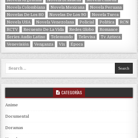
Novela Colombiana
Novela Mexicana
Novela Peruana
Novelas De Los 80
Novelas De Los 90
Novela Turca
Novela USA
Novela Venezolana
Policial
Política
RCN
RCTV
Recuento De La Vida
Redes Globo
Romance
Series Audio Latino
Telemundo
Televisa
Tv Azteca
Venevisión
Venganza
Vix
Época
Search for:
CATEGORÍAS
Anime
Documental
Doramas