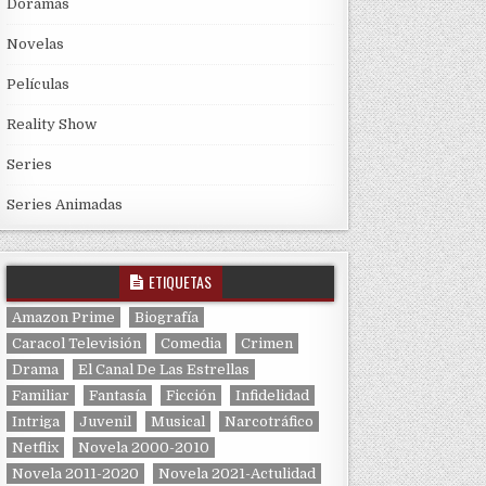
Doramas
Novelas
Películas
Reality Show
Series
Series Animadas
ETIQUETAS
Amazon Prime
Biografía
Caracol Televisión
Comedia
Crimen
Drama
El Canal De Las Estrellas
Familiar
Fantasía
Ficción
Infidelidad
Intriga
Juvenil
Musical
Narcotráfico
Netflix
Novela 2000-2010
Novela 2011-2020
Novela 2021-Actulidad