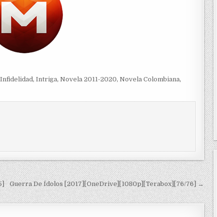
Infidelidad
,
Intriga
,
Novela 2011-2020
,
Novela Colombiana
,
5]
Guerra De Ídolos [2017][OneDrive][1080p][Terabox][76/76] →