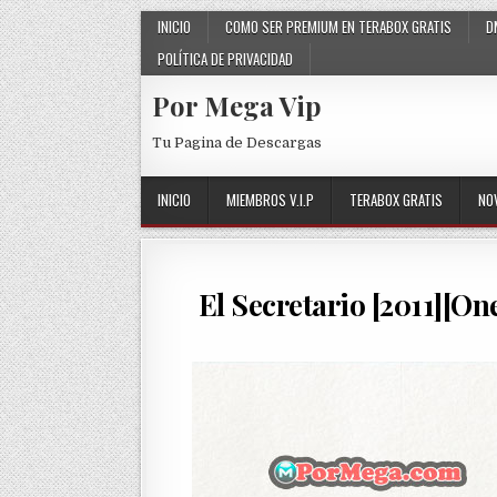
Skip to content
INICIO
COMO SER PREMIUM EN TERABOX GRATIS
D
POLÍTICA DE PRIVACIDAD
Por Mega Vip
Tu Pagina de Descargas
INICIO
MIEMBROS V.I.P
TERABOX GRATIS
NO
El Secretario [2011][On