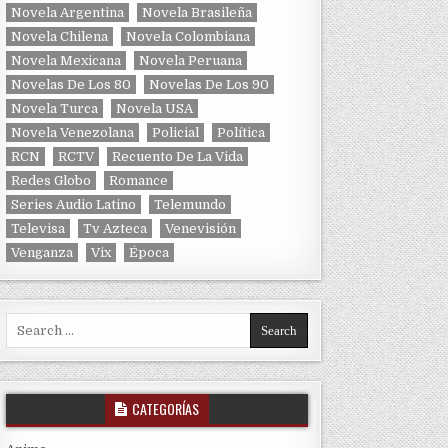
Novela Argentina
Novela Brasileña
Novela Chilena
Novela Colombiana
Novela Mexicana
Novela Peruana
Novelas De Los 80
Novelas De Los 90
Novela Turca
Novela USA
Novela Venezolana
Policial
Política
RCN
RCTV
Recuento De La Vida
Redes Globo
Romance
Series Audio Latino
Telemundo
Televisa
Tv Azteca
Venevisión
Venganza
Vix
Época
Search for:
CATEGORÍAS