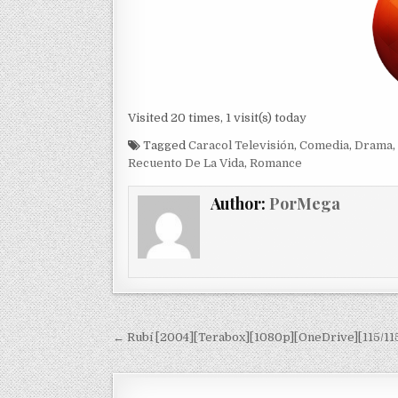
Visited 20 times, 1 visit(s) today
Tagged
Caracol Televisión
,
Comedia
,
Drama
,
Recuento De La Vida
,
Romance
Author:
PorMega
Navegación de entradas
← Rubí [2004][Terabox][1080p][OneDrive][115/11