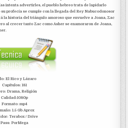
s intenta advertirles, el pueblo hebreo trata de lapidarlo
go su profecía se cumple con la llegada del Rey Nabucodonosor
stá la historia del triángulo amoroso que envuelve a Joana, Zac
pero al crecer tanto Zac como Asher se enamoraron de Joana,
her.
lo: El Rico y Lázaro
Capítulos: 181
ro: Drama, Religión
Calidad:1080p
Formato: mp4
maño: 1.5 Gb Aprox
idor:
Terabox / Drive
Pass: PorMega