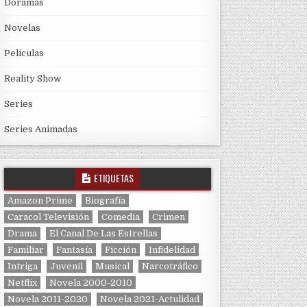
Doramas
Novelas
Películas
Reality Show
Series
Series Animadas
ETIQUETAS
Amazon Prime
Biografía
Caracol Televisión
Comedia
Crimen
Drama
El Canal De Las Estrellas
Familiar
Fantasía
Ficción
Infidelidad
Intriga
Juvenil
Musical
Narcotráfico
Netflix
Novela 2000-2010
Novela 2011-2020
Novela 2021-Actulidad