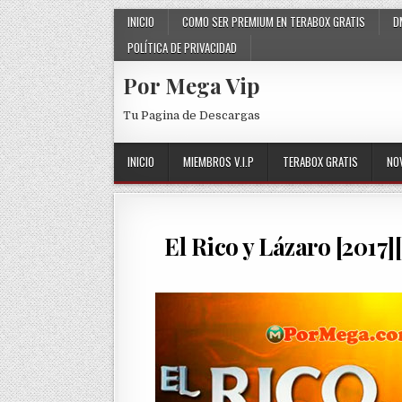
Skip to content
INICIO
COMO SER PREMIUM EN TERABOX GRATIS
D
POLÍTICA DE PRIVACIDAD
Por Mega Vip
Tu Pagina de Descargas
INICIO
MIEMBROS V.I.P
TERABOX GRATIS
NO
El Rico y Lázaro [2017]