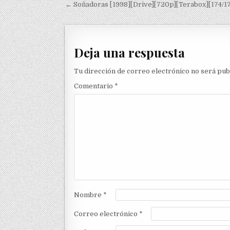
Navegación de entradas
← Soñadoras [1998][Drive][720p][Terabox][174/1
Deja una respuesta
Tu dirección de correo electrónico no será pub
Comentario
*
Nombre
*
Correo electrónico
*