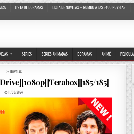
MCA
LISTA DE DORAMAS
LISTA DE NOVELAS – RUMBO A LAS 1400 NOVELAS
VELAS
SERIES
SERIES ANIMADAS
DORAMAS
ANIMÉ
PELÍCUL
POSTED IN
NOVELAS
[Drive][1080p][Terabox][185/185]
PUBLISHED DATE:
11/08/2024