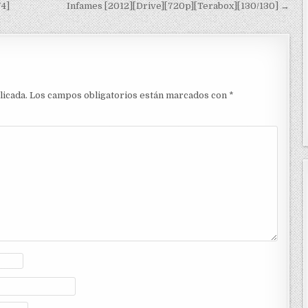
74]
Infames [2012][Drive][720p][Terabox][130/130] →
licada.
Los campos obligatorios están marcados con
*