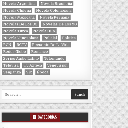
Novela Argentina
Novela Brasileña
Novela Chilena
Novela Colombiana
Novela Mexicana
Novela Peruana
Novelas De Los 80
Novelas De Los 90
Novela Turca
Novela USA
Novela Venezolana
Policial
Política
RCN
RCTV
Recuento De La Vida
Redes Globo
Romance
Series Audio Latino
Telemundo
Televisa
Tv Azteca
Venevisión
Venganza
Vix
Época
Search for:
CATEGORÍAS