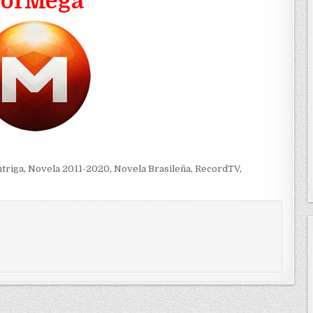
PorMega
ntriga
,
Novela 2011-2020
,
Novela Brasileña
,
RecordTV
,