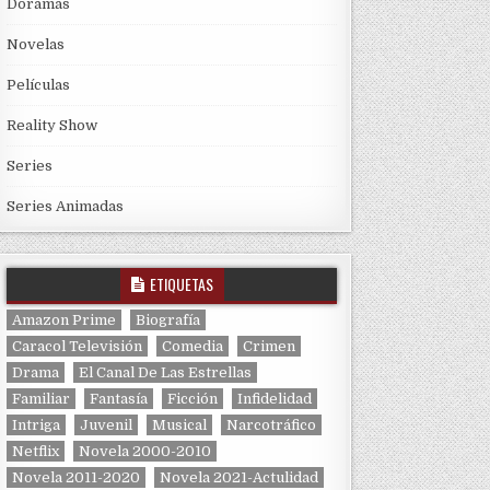
Doramas
Novelas
Películas
Reality Show
Series
Series Animadas
ETIQUETAS
Amazon Prime
Biografía
Caracol Televisión
Comedia
Crimen
Drama
El Canal De Las Estrellas
Familiar
Fantasía
Ficción
Infidelidad
Intriga
Juvenil
Musical
Narcotráfico
Netflix
Novela 2000-2010
Novela 2011-2020
Novela 2021-Actulidad