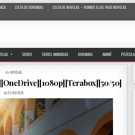
MCA
LISTA DE DORAMAS
LISTA DE NOVELAS – RUMBO A LAS 1400 NOVELAS
VELAS
SERIES
SERIES ANIMADAS
DORAMAS
ANIMÉ
PELÍCUL
POSTED IN
NOVELAS
][OneDrive][1080p][Terabox][50/50]
PUBLISHED DATE:
07/08/2025