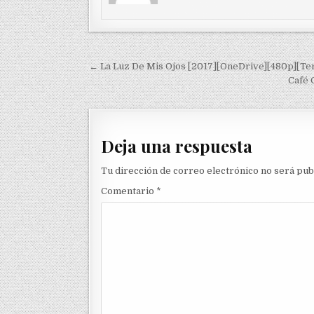
Navegación de entradas
← La Luz De Mis Ojos [2017][OneDrive][480p][Te
Café 
Deja una respuesta
Tu dirección de correo electrónico no será pub
Comentario
*