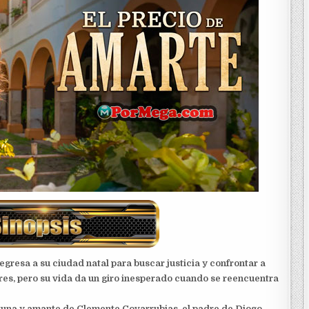
regresa a su ciudad natal para buscar justicia y confrontar a
es, pero su vida da un giro inesperado cuando se reencuentra
rtuna y amante de Clemente Covarrubias, el padre de Diogo.