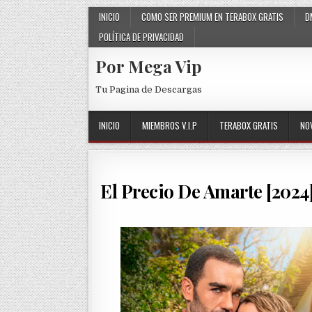
Skip to content
INICIO
COMO SER PREMIUM EN TERABOX GRATIS
D
POLÍTICA DE PRIVACIDAD
Por Mega Vip
Tu Pagina de Descargas
INICIO
MIEMBROS V.I.P
TERABOX GRATIS
NO
El Precio De Amarte [2024