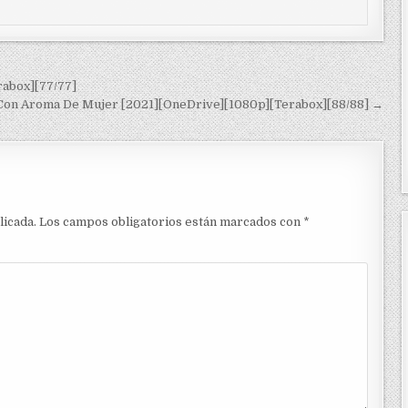
rabox][77/77]
Con Aroma De Mujer [2021][OneDrive][1080p][Terabox][88/88] →
licada.
Los campos obligatorios están marcados con
*