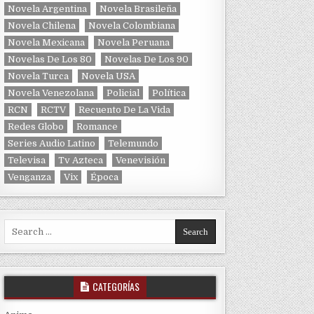
Novela Argentina
Novela Brasileña
Novela Chilena
Novela Colombiana
Novela Mexicana
Novela Peruana
Novelas De Los 80
Novelas De Los 90
Novela Turca
Novela USA
Novela Venezolana
Policial
Política
RCN
RCTV
Recuento De La Vida
Redes Globo
Romance
Series Audio Latino
Telemundo
Televisa
Tv Azteca
Venevisión
Venganza
Vix
Época
Search for:
CATEGORÍAS