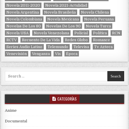
Novela 2011-2020
Novela 2021-Actulidad
Novela Argentina
Novela Brasileña
Novela Chilena
Novela Colombiana
Novela Mexicana
Novela Peruana
Novelas De Los 80
Novelas De Los 90
Novela Turca
Novela USA
Novela Venezolana
Policial
Política
RCN
RCTV
Recuento De La Vida
Redes Globo
Romance
Series Audio Latino
Telemundo
Televisa
Tv Azteca
Venevisión
Venganza
Vix
Época
Search for:
CATEGORÍAS
Anime
Documental