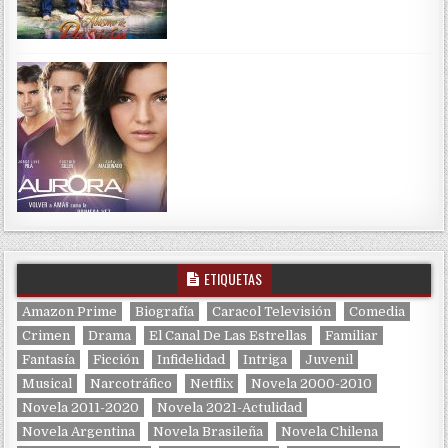
ETIQUETAS
Amazon Prime
Biografía
Caracol Televisión
Comedia
Crimen
Drama
El Canal De Las Estrellas
Familiar
Fantasía
Ficción
Infidelidad
Intriga
Juvenil
Musical
Narcotráfico
Netflix
Novela 2000-2010
Novela 2011-2020
Novela 2021-Actulidad
Novela Argentina
Novela Brasileña
Novela Chilena