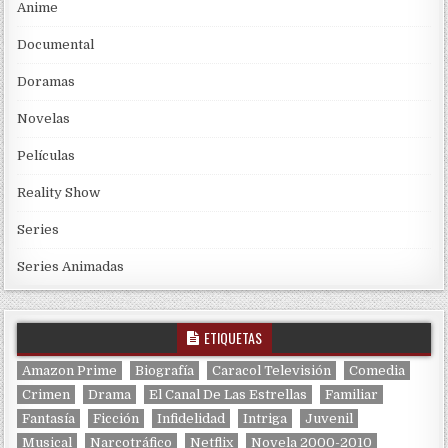
Anime
Documental
Doramas
Novelas
Películas
Reality Show
Series
Series Animadas
ETIQUETAS
Amazon Prime
Biografía
Caracol Televisión
Comedia
Crimen
Drama
El Canal De Las Estrellas
Familiar
Fantasía
Ficción
Infidelidad
Intriga
Juvenil
Musical
Narcotráfico
Netflix
Novela 2000-2010