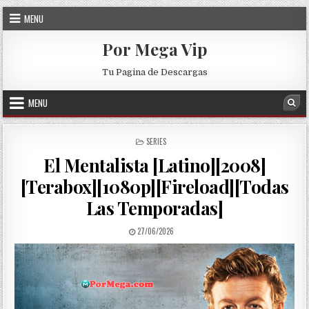
Skip to content
MENU
Por Mega Vip
Tu Pagina de Descargas
MENU
Sea
POSTED IN
SERIES
El Mentalista [Latino][2008]
[Terabox][1080p][Fireload][Todas
Las Temporadas]
PUBLISHED DATE:
27/06/2026