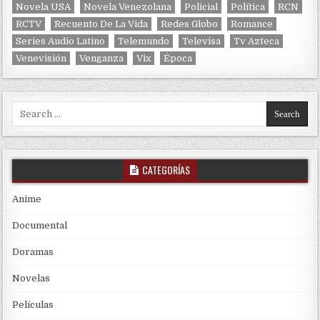
Novela USA
Novela Venezolana
Policial
Política
RCN
RCTV
Recuento De La Vida
Redes Globo
Romance
Series Audio Latino
Telemundo
Televisa
Tv Azteca
Venevisión
Venganza
Vix
Época
Search for:
CATEGORÍAS
Anime
Documental
Doramas
Novelas
Películas