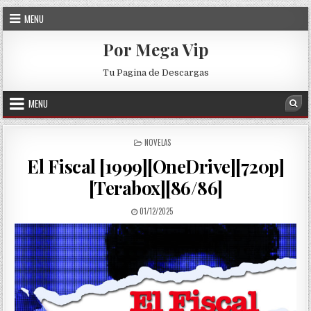
Skip to content
MENU
Por Mega Vip
Tu Pagina de Descargas
MENU
Sea
POSTED IN
NOVELAS
El Fiscal [1999][OneDrive][720p]
[Terabox][86/86]
PUBLISHED DATE:
01/12/2025