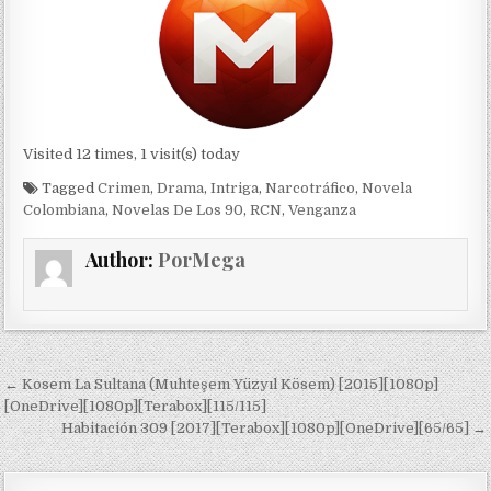
Visited 12 times, 1 visit(s) today
Tagged
Crimen
,
Drama
,
Intriga
,
Narcotráfico
,
Novela
Colombiana
,
Novelas De Los 90
,
RCN
,
Venganza
Author:
PorMega
Navegación de entradas
← Kosem La Sultana (Muhteşem Yüzyıl Kösem) [2015][1080p]
[OneDrive][1080p][Terabox][115/115]
Habitación 309 [2017][Terabox][1080p][OneDrive][65/65] →