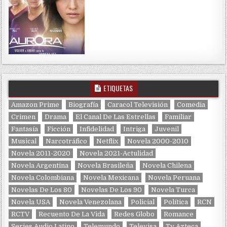
ETIQUETAS
Amazon Prime
Biografía
Caracol Televisión
Comedia
Crimen
Drama
El Canal De Las Estrellas
Familiar
Fantasía
Ficción
Infidelidad
Intriga
Juvenil
Musical
Narcotráfico
Netflix
Novela 2000-2010
Novela 2011-2020
Novela 2021-Actulidad
Novela Argentina
Novela Brasileña
Novela Chilena
Novela Colombiana
Novela Mexicana
Novela Peruana
Novelas De Los 80
Novelas De Los 90
Novela Turca
Novela USA
Novela Venezolana
Policial
Política
RCN
RCTV
Recuento De La Vida
Redes Globo
Romance
Series Audio Latino
Telemundo
Televisa
Tv Azteca