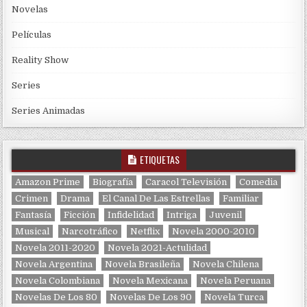
Novelas
Películas
Reality Show
Series
Series Animadas
ETIQUETAS
Amazon Prime
Biografía
Caracol Televisión
Comedia
Crimen
Drama
El Canal De Las Estrellas
Familiar
Fantasía
Ficción
Infidelidad
Intriga
Juvenil
Musical
Narcotráfico
Netflix
Novela 2000-2010
Novela 2011-2020
Novela 2021-Actulidad
Novela Argentina
Novela Brasileña
Novela Chilena
Novela Colombiana
Novela Mexicana
Novela Peruana
Novelas De Los 80
Novelas De Los 90
Novela Turca