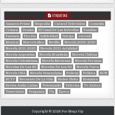
ETIQUETAS
Amazon Prime
Biografía
Caracol Televisión
Comedia
Crimen
Drama
El Canal De Las Estrellas
Familiar
Fantasía
Ficción
Infidelidad
Intriga
Juvenil
Musical
Narcotráfico
Netflix
Novela 2000-2010
Novela 2011-2020
Novela 2021-Actulidad
Novela Argentina
Novela Brasileña
Novela Chilena
Novela Colombiana
Novela Mexicana
Novela Peruana
Novelas De Los 80
Novelas De Los 90
Novela Turca
Novela USA
Novela Venezolana
Policial
Política
RCN
RCTV
Recuento De La Vida
Redes Globo
Romance
Series Audio Latino
Telemundo
Televisa
Tv Azteca
Venevisión
Venganza
Vix
Época
Copyright © 2026 Por Mega Vip