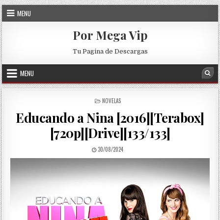
Skip to content
MENU
Por Mega Vip
Tu Pagina de Descargas
MENU
Sea
POSTED IN
NOVELAS
Educando a Nina [2016][Terabox]
[720p][Drive][133/133]
PUBLISHED DATE:
30/08/2024