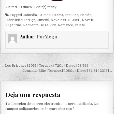
Visited 20 times, 1 visit(s) today
Tagged
Comedia
,
Crimen
,
Drama
,
Familiar
,
Ficción
,
Infidelidad
,
Intriga
,
Juvenil
,
Novela 2011-2020
,
Novela
Argentina
,
Recuento De La Vida
,
Romance
,
Telefe
Author:
PorMega
Navegación de entradas
← Los Briceños [2019][Terabox][720p][Drive][63/63]
Comando Élite [Terabox][1080p][Drive][84/84][2013] →
Deja una respuesta
Tu dirección de correo electrónico no será publicada.
Los
campos obligatorios están marcados con
*