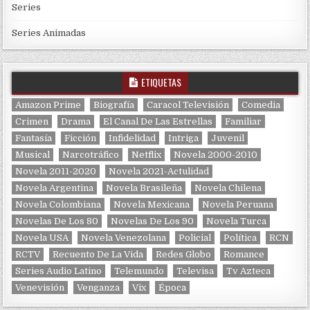
Series
Series Animadas
ETIQUETAS
Amazon Prime
Biografía
Caracol Televisión
Comedia
Crimen
Drama
El Canal De Las Estrellas
Familiar
Fantasía
Ficción
Infidelidad
Intriga
Juvenil
Musical
Narcotráfico
Netflix
Novela 2000-2010
Novela 2011-2020
Novela 2021-Actulidad
Novela Argentina
Novela Brasileña
Novela Chilena
Novela Colombiana
Novela Mexicana
Novela Peruana
Novelas De Los 80
Novelas De Los 90
Novela Turca
Novela USA
Novela Venezolana
Policial
Política
RCN
RCTV
Recuento De La Vida
Redes Globo
Romance
Series Audio Latino
Telemundo
Televisa
Tv Azteca
Venevisión
Venganza
Vix
Época