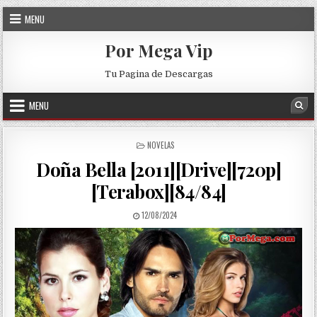
Skip to content
MENU
Por Mega Vip
Tu Pagina de Descargas
MENU
Sea
POSTED IN
NOVELAS
Doña Bella [2011][Drive][720p]
[Terabox][84/84]
PUBLISHED DATE:
12/08/2024