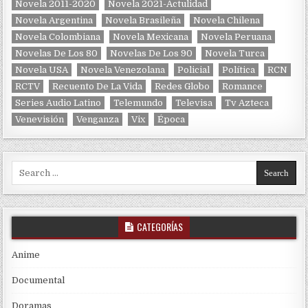
Novela 2011-2020
Novela 2021-Actulidad
Novela Argentina
Novela Brasileña
Novela Chilena
Novela Colombiana
Novela Mexicana
Novela Peruana
Novelas De Los 80
Novelas De Los 90
Novela Turca
Novela USA
Novela Venezolana
Policial
Política
RCN
RCTV
Recuento De La Vida
Redes Globo
Romance
Series Audio Latino
Telemundo
Televisa
Tv Azteca
Venevisión
Venganza
Vix
Época
Search for:
CATEGORÍAS
Anime
Documental
Doramas