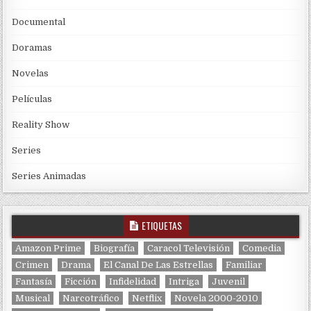
Documental
Doramas
Novelas
Películas
Reality Show
Series
Series Animadas
ETIQUETAS
Amazon Prime
Biografía
Caracol Televisión
Comedia
Crimen
Drama
El Canal De Las Estrellas
Familiar
Fantasía
Ficción
Infidelidad
Intriga
Juvenil
Musical
Narcotráfico
Netflix
Novela 2000-2010