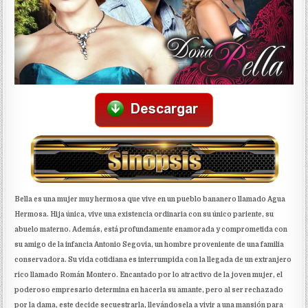
Bella es una mujer muy hermosa que vive en un pueblo bananero llamado Agua
Hermosa. Hija única, vive una existencia ordinaria con su único pariente, su
abuelo materno. Además, está profundamente enamorada y comprometida con
su amigo de la infancia Antonio Segovia, un hombre proveniente de una familia
conservadora. Su vida cotidiana es interrumpida con la llegada de un extranjero
rico llamado Román Montero. Encantado por lo atractivo de la joven mujer, el
poderoso empresario determina en hacerla su amante, pero al ser rechazado
por la dama, este decide secuestrarla, llevándosela a vivir a una mansión para