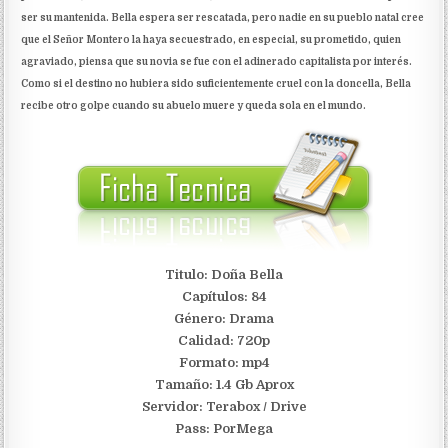
ser su mantenida. Bella espera ser rescatada, pero nadie en su pueblo natal cree
que el Señor Montero la haya secuestrado, en especial, su prometido, quien
agraviado, piensa que su novia se fue con el adinerado capitalista por interés.
Como si el destino no hubiera sido suficientemente cruel con la doncella, Bella
recibe otro golpe cuando su abuelo muere y queda sola en el mundo.
Titulo: Doña Bella
Capítulos: 84
Género: Drama
Calidad: 720p
Formato: mp4
Tamaño: 1.4 Gb Aprox
Servidor:
Terabox / Drive
Pass: PorMega