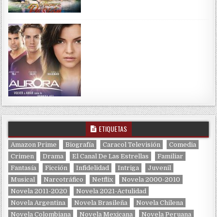
ETIQUETAS
Amazon Prime
Biografía
Caracol Televisión
Comedia
Crimen
Drama
El Canal De Las Estrellas
Familiar
Fantasía
Ficción
Infidelidad
Intriga
Juvenil
Musical
Narcotráfico
Netflix
Novela 2000-2010
Novela 2011-2020
Novela 2021-Actulidad
Novela Argentina
Novela Brasileña
Novela Chilena
Novela Colombiana
Novela Mexicana
Novela Peruana