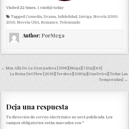
Visited 22 times, 1 visit(s) today
Tagged
Comedia
,
Drama
,
Infidelidad
,
Intriga
,
Novela 2000-
2010
,
Novela USA
,
Romance
,
Telemundo
Author:
PorMega
Navegación de entradas
← Mas Allá De La Usurpadora [1998][Mega][720p][4/4]
La Reina Del Flow [2018][Terabox][1080p][OneDrive][Todas Las
Temporadas] →
Deja una respuesta
Tu dirección de correo electrónico no será publicada.
Los
campos obligatorios están marcados con
*