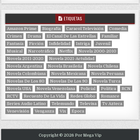
ETIQUETAS
Amazon Prime
Biografía
Caracol Televisión
Comedia
Crimen
Drama
El Canal De Las Estrellas
Familiar
Fantasía
Ficción
Infidelidad
Intriga
Juvenil
Musical
Narcotráfico
Netflix
Novela 2000-2010
Novela 2011-2020
Novela 2021-Actulidad
Novela Argentina
Novela Brasileña
Novela Chilena
Novela Colombiana
Novela Mexicana
Novela Peruana
Novelas De Los 80
Novelas De Los 90
Novela Turca
Novela USA
Novela Venezolana
Policial
Política
RCN
RCTV
Recuento De La Vida
Redes Globo
Romance
Series Audio Latino
Telemundo
Televisa
Tv Azteca
Venevisión
Venganza
Vix
Época
Copyright © 2026 Por Mega Vip