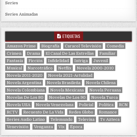
Series
Series Animadas
ETIQUETAS
Amazon Prime
Biografía
Caracol Televisión
Comedia
Crimen
Drama
El Canal De Las Estrellas
Familiar
Fantasía
Ficción
Infidelidad
Intriga
Juvenil
Musical
Narcotráfico
Netflix
Novela 2000-2010
Novela 2011-2020
Novela 2021-Actulidad
Novela Argentina
Novela Brasileña
Novela Chilena
Novela Colombiana
Novela Mexicana
Novela Peruana
Novelas De Los 80
Novelas De Los 90
Novela Turca
Novela USA
Novela Venezolana
Policial
Política
RCN
RCTV
Recuento De La Vida
Redes Globo
Romance
Series Audio Latino
Telemundo
Televisa
Tv Azteca
Venevisión
Venganza
Vix
Época