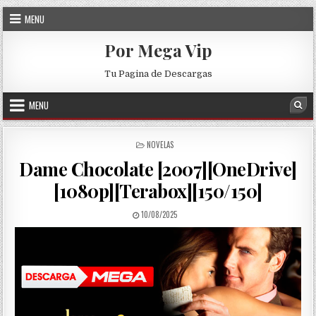
Skip to content
MENU
Por Mega Vip
Tu Pagina de Descargas
MENU
Sea
POSTED IN
NOVELAS
Dame Chocolate [2007][OneDrive]
[1080p][Terabox][150/150]
PUBLISHED DATE:
10/08/2025