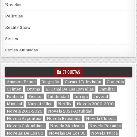
Novelas
Películas
Reality Show
Series
Series Animadas
ETIQUETAS
Amazon Prime
Biografía
Caracol Televisión
Comedia
Crimen
Drama
El Canal De Las Estrellas
Familiar
Fantasía
Ficción
Infidelidad
Intriga
Juvenil
Musical
Narcotráfico
Netflix
Novela 2000-2010
Novela 2011-2020
Novela 2021-Actulidad
Novela Argentina
Novela Brasileña
Novela Chilena
Novela Colombiana
Novela Mexicana
Novela Peruana
Novelas De Los 80
Novelas De Los 90
Novela Turca