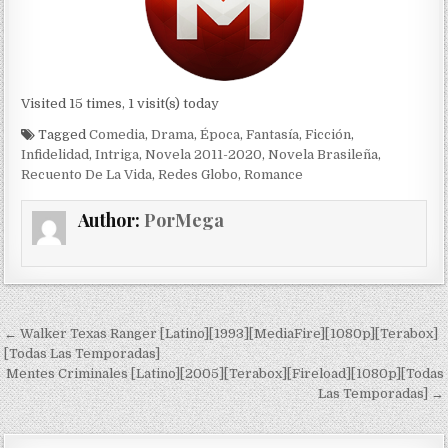
Visited 15 times, 1 visit(s) today
Tagged
Comedia
,
Drama
,
Época
,
Fantasía
,
Ficción
,
Infidelidad
,
Intriga
,
Novela 2011-2020
,
Novela Brasileña
,
Recuento De La Vida
,
Redes Globo
,
Romance
Author:
PorMega
Navegación de entradas
← Walker Texas Ranger [Latino][1993][MediaFire][1080p][Terabox]
[Todas Las Temporadas]
Mentes Criminales [Latino][2005][Terabox][Fireload][1080p][Todas
Las Temporadas] →