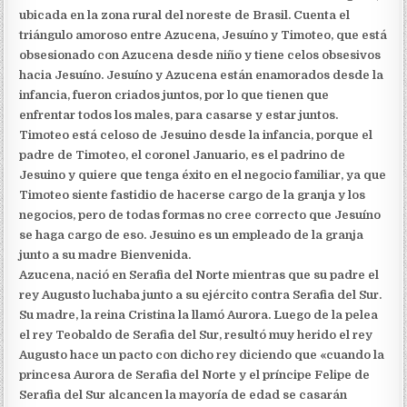
ubicada en la zona rural del noreste de Brasil. Cuenta el
triángulo amoroso entre Azucena, Jesuíno y Timoteo, que está
obsesionado con Azucena desde niño y tiene celos obsesivos
hacia Jesuíno. Jesuíno y Azucena están enamorados desde la
infancia, fueron criados juntos, por lo que tienen que
enfrentar todos los males, para casarse y estar juntos.
Timoteo está celoso de Jesuino desde la infancia, porque el
padre de Timoteo, el coronel Januario, es el padrino de
Jesuino y quiere que tenga éxito en el negocio familiar, ya que
Timoteo siente fastidio de hacerse cargo de la granja y los
negocios, pero de todas formas no cree correcto que Jesuíno
se haga cargo de eso. Jesuino es un empleado de la granja
junto a su madre Bienvenida.
Azucena, nació en Serafia del Norte mientras que su padre el
rey Augusto luchaba junto a su ejército contra Serafia del Sur.
Su madre, la reina Cristina la llamó Aurora. Luego de la pelea
el rey Teobaldo de Serafia del Sur, resultó muy herido el rey
Augusto hace un pacto con dicho rey diciendo que «cuando la
princesa Aurora de Serafia del Norte y el príncipe Felipe de
Serafia del Sur alcancen la mayoría de edad se casarán