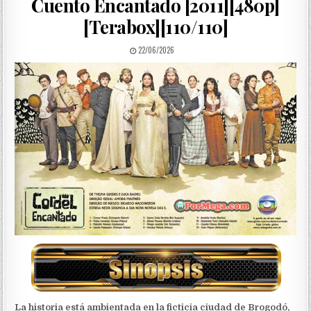
Cuento Encantado [2011][480p]
[Terabox][110/110]
PUBLISHED DATE:
22/06/2026
La historia está ambientada en la ficticia ciudad de Brogodó,