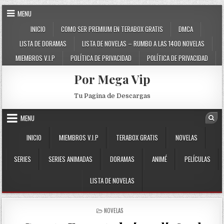
Skip to content
MENU
INICIO
COMO SER PREMIUM EN TERABOX GRATIS
DMCA
LISTA DE DORAMAS
LISTA DE NOVELAS – RUMBO A LAS 1400 NOVELAS
MIEMBROS V.I.P
POLÍTICA DE PRIVACIDAD
POLÍTICA DE PRIVACIDAD
Por Mega Vip
Tu Pagina de Descargas
MENU
Sea
INICIO
MIEMBROS V.I.P
TERABOX GRATIS
NOVELAS
SERIES
SERIES ANIMADAS
DORAMAS
ANIMÉ
PELÍCULAS
LISTA DE NOVELAS
POSTED IN
NOVELAS