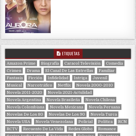
ETIQUETAS
Amazon Prime
Biografía
Caracol Televisión
Comedia
Crimen
Drama
El Canal De Las Estrellas
Familiar
Fantasía
Ficción
Infidelidad
Intriga
Juvenil
Musical
Narcotráfico
Netflix
Novela 2000-2010
Novela 2011-2020
Novela 2021-Actulidad
Novela Argentina
Novela Brasileña
Novela Chilena
Novela Colombiana
Novela Mexicana
Novela Peruana
Novelas De Los 80
Novelas De Los 90
Novela Turca
Novela USA
Novela Venezolana
Policial
Política
RCN
RCTV
Recuento De La Vida
Redes Globo
Romance