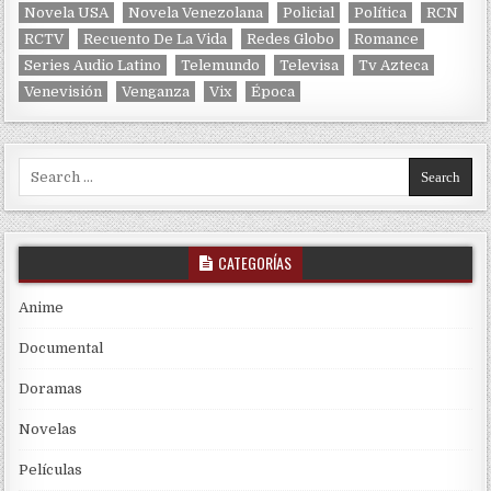
Novela USA
Novela Venezolana
Policial
Política
RCN
RCTV
Recuento De La Vida
Redes Globo
Romance
Series Audio Latino
Telemundo
Televisa
Tv Azteca
Venevisión
Venganza
Vix
Época
Search for:
CATEGORÍAS
Anime
Documental
Doramas
Novelas
Películas