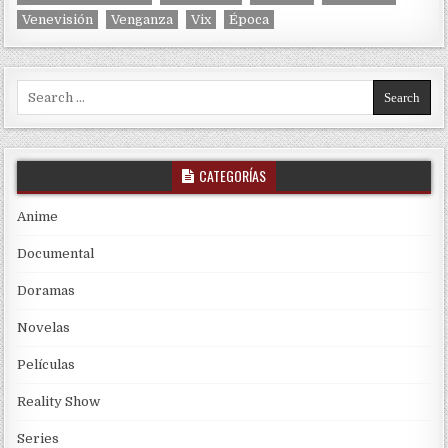
Venevisión
Venganza
Vix
Época
Search for:
CATEGORÍAS
Anime
Documental
Doramas
Novelas
Películas
Reality Show
Series