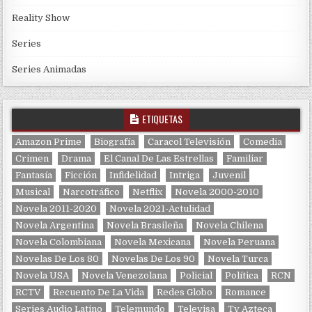
Reality Show
Series
Series Animadas
ETIQUETAS
Amazon Prime
Biografía
Caracol Televisión
Comedia
Crimen
Drama
El Canal De Las Estrellas
Familiar
Fantasía
Ficción
Infidelidad
Intriga
Juvenil
Musical
Narcotráfico
Netflix
Novela 2000-2010
Novela 2011-2020
Novela 2021-Actulidad
Novela Argentina
Novela Brasileña
Novela Chilena
Novela Colombiana
Novela Mexicana
Novela Peruana
Novelas De Los 80
Novelas De Los 90
Novela Turca
Novela USA
Novela Venezolana
Policial
Política
RCN
RCTV
Recuento De La Vida
Redes Globo
Romance
Series Audio Latino
Telemundo
Televisa
Tv Azteca