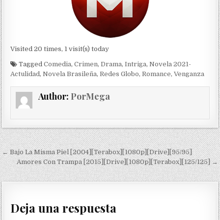
Visited 20 times, 1 visit(s) today
Tagged
Comedia
,
Crimen
,
Drama
,
Intriga
,
Novela 2021-
Actulidad
,
Novela Brasileña
,
Redes Globo
,
Romance
,
Venganza
Author:
PorMega
Navegación de entradas
← Bajo La Misma Piel [2004][Terabox][1080p][Drive][95/95]
Amores Con Trampa [2015][Drive][1080p][Terabox][125/125] →
Deja una respuesta