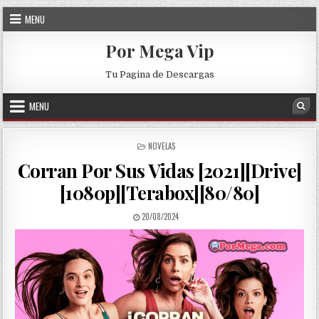
Skip to content
MENU
Por Mega Vip
Tu Pagina de Descargas
MENU
Sea
POSTED IN
NOVELAS
Corran Por Sus Vidas [2021][Drive]
[1080p][Terabox][80/80]
PUBLISHED DATE:
20/08/2024