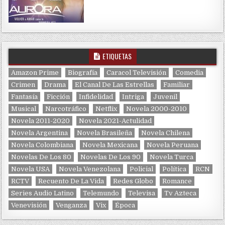
ETIQUETAS
Amazon Prime
Biografía
Caracol Televisión
Comedia
Crimen
Drama
El Canal De Las Estrellas
Familiar
Fantasía
Ficción
Infidelidad
Intriga
Juvenil
Musical
Narcotráfico
Netflix
Novela 2000-2010
Novela 2011-2020
Novela 2021-Actulidad
Novela Argentina
Novela Brasileña
Novela Chilena
Novela Colombiana
Novela Mexicana
Novela Peruana
Novelas De Los 80
Novelas De Los 90
Novela Turca
Novela USA
Novela Venezolana
Policial
Política
RCN
RCTV
Recuento De La Vida
Redes Globo
Romance
Series Audio Latino
Telemundo
Televisa
Tv Azteca
Venevisión
Venganza
Vix
Época