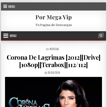
Skip to content
MENU
Por Mega Vip
Tu Pagina de Descargas
MENU
Sea
POSTED IN
NOVELAS
Corona De Lagrimas [2012][Drive]
[1080p][Terabox][112/112]
PUBLISHED DATE:
20/08/2024