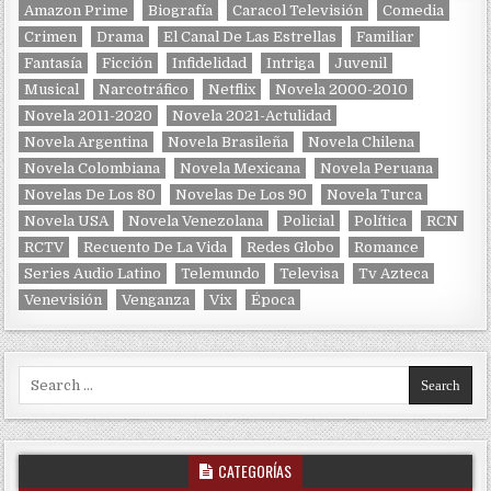
Amazon Prime
Biografía
Caracol Televisión
Comedia
Crimen
Drama
El Canal De Las Estrellas
Familiar
Fantasía
Ficción
Infidelidad
Intriga
Juvenil
Musical
Narcotráfico
Netflix
Novela 2000-2010
Novela 2011-2020
Novela 2021-Actulidad
Novela Argentina
Novela Brasileña
Novela Chilena
Novela Colombiana
Novela Mexicana
Novela Peruana
Novelas De Los 80
Novelas De Los 90
Novela Turca
Novela USA
Novela Venezolana
Policial
Política
RCN
RCTV
Recuento De La Vida
Redes Globo
Romance
Series Audio Latino
Telemundo
Televisa
Tv Azteca
Venevisión
Venganza
Vix
Época
Search for:
CATEGORÍAS