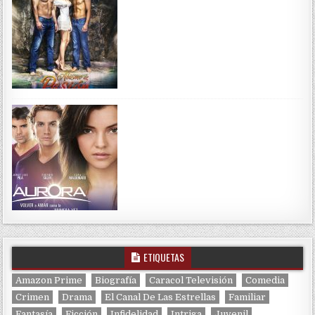
ETIQUETAS
Amazon Prime
Biografía
Caracol Televisión
Comedia
Crimen
Drama
El Canal De Las Estrellas
Familiar
Fantasía
Ficción
Infidelidad
Intriga
Juvenil