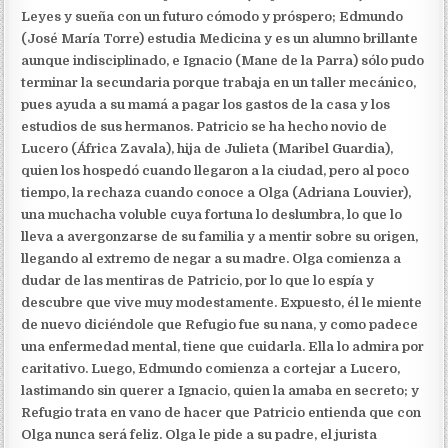
Leyes y sueña con un futuro cómodo y próspero; Edmundo
(José María Torre) estudia Medicina y es un alumno brillante
aunque indisciplinado, e Ignacio (Mane de la Parra) sólo pudo
terminar la secundaria porque trabaja en un taller mecánico,
pues ayuda a su mamá a pagar los gastos de la casa y los
estudios de sus hermanos.
Patricio se ha hecho novio de
Lucero (África Zavala), hija de Julieta (Maribel Guardia),
quien los hospedó cuando llegaron a la ciudad, pero al poco
tiempo, la rechaza cuando conoce a Olga (Adriana Louvier),
una muchacha voluble cuya fortuna lo deslumbra, lo que lo
lleva a avergonzarse de su familia y a mentir sobre su origen,
llegando al extremo de negar a su madre. Olga comienza a
dudar de las mentiras de Patricio, por lo que lo espía y
descubre que vive muy modestamente. Expuesto, él le miente
de nuevo diciéndole que Refugio fue su nana, y como padece
una enfermedad mental, tiene que cuidarla. Ella lo admira por
caritativo. Luego, Edmundo comienza a cortejar a Lucero,
lastimando sin querer a Ignacio, quien la amaba en secreto; y
Refugio trata en vano de hacer que Patricio entienda que con
Olga nunca será feliz.
Olga le pide a su padre, el jurista