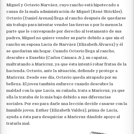
Miguel y Octavio Narváez, cuyo rancho está hipotecado a
causa de la mala administración de Miguel (René Strickler).
Octavio (Daniel Arenas) llega al rancho después de quedarse
sin trabajo para intentar vender las tierras o por lo menos la
parte que le corresponde por derecho al testamento de sus
padres, Miguel no quiere vender su parte debido a que sin el
rancho su esposa Lucia de Narváez (Elizabeth Álvarez) y él
se quedarían sin hogar. Cuando Octavio llega al rancho,
descubre a Eusebio (Carlos Cámara Jr.), su capataz,
maltratando a Maricruz, ya que ésta intentó robar frutas de la
hacienda. Octavio, ante la situación, defiende y protege a
Maricruz. Desde ese día, Octavio queda atrapado por su
belleza. El joven también enfurece cuando descubre la
maldad con la que Lucía, su cuñada, trata a Maricruz, ya que
ella la trataba de lo más bajo debido a sus diferencias
sociales. Por eso para darle una lección decide casarse con la
humilde joven. Esther (Elizabeth Valdez), prima de Lucía,
ayuda a ésta para desquiciar a Maricruz dándole apoyo al
tratarla mal.