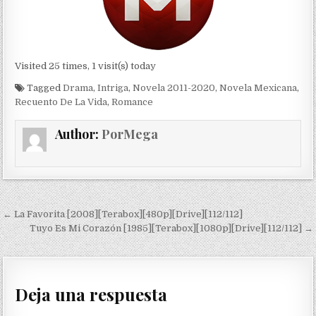
Visited 25 times, 1 visit(s) today
Tagged
Drama
,
Intriga
,
Novela 2011-2020
,
Novela Mexicana
,
Recuento De La Vida
,
Romance
Author:
PorMega
Navegación de entradas
← La Favorita [2008][Terabox][480p][Drive][112/112]
Tuyo Es Mi Corazón [1985][Terabox][1080p][Drive][112/112] →
Deja una respuesta