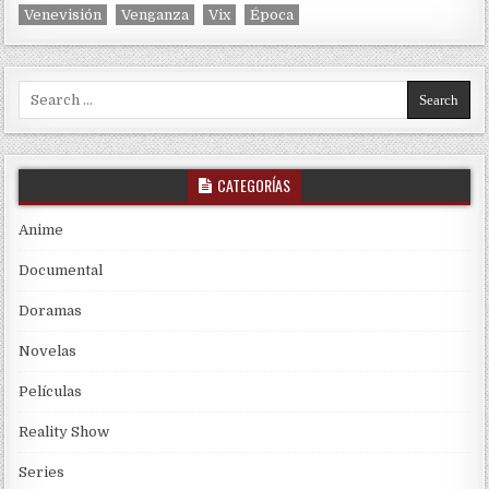
Venevisión
Venganza
Vix
Época
Search for:
CATEGORÍAS
Anime
Documental
Doramas
Novelas
Películas
Reality Show
Series