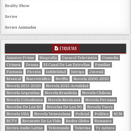
Reality Show
Series
Series Animadas
ETIQUETAS
Amazon Prime
Biografía
Caracol Televisión
Comedia
Crimen
Drama
El Canal De Las Estrellas
Familiar
Fantasía
Ficción
Infidelidad
Intriga
Juvenil
Musical
Narcotráfico
Netflix
Novela 2000-2010
Novela 2011-2020
Novela 2021-Actulidad
Novela Argentina
Novela Brasileña
Novela Chilena
Novela Colombiana
Novela Mexicana
Novela Peruana
Novelas De Los 80
Novelas De Los 90
Novela Turca
Novela USA
Novela Venezolana
Policial
Política
RCN
RCTV
Recuento De La Vida
Redes Globo
Romance
Series Audio Latino
Telemundo
Televisa
Tv Azteca