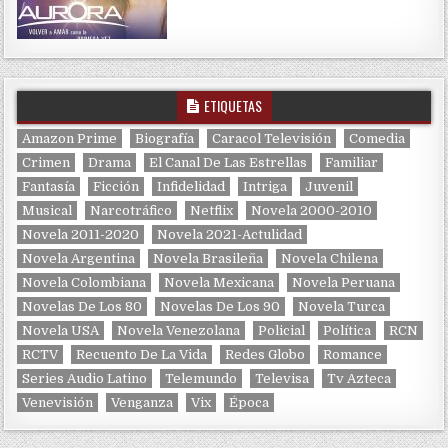
ETIQUETAS
Amazon Prime
Biografía
Caracol Televisión
Comedia
Crimen
Drama
El Canal De Las Estrellas
Familiar
Fantasía
Ficción
Infidelidad
Intriga
Juvenil
Musical
Narcotráfico
Netflix
Novela 2000-2010
Novela 2011-2020
Novela 2021-Actulidad
Novela Argentina
Novela Brasileña
Novela Chilena
Novela Colombiana
Novela Mexicana
Novela Peruana
Novelas De Los 80
Novelas De Los 90
Novela Turca
Novela USA
Novela Venezolana
Policial
Política
RCN
RCTV
Recuento De La Vida
Redes Globo
Romance
Series Audio Latino
Telemundo
Televisa
Tv Azteca
Venevisión
Venganza
Vix
Época