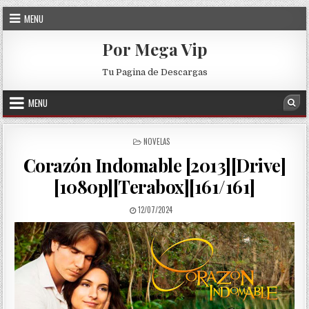
Skip to content
MENU
Por Mega Vip
Tu Pagina de Descargas
MENU
Sea
POSTED IN
NOVELAS
Corazón Indomable [2013][Drive]
[1080p][Terabox][161/161]
PUBLISHED DATE:
12/07/2024