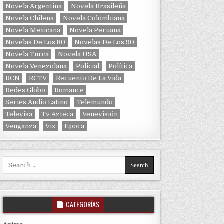
Novela Argentina
Novela Brasileña
Novela Chilena
Novela Colombiana
Novela Mexicana
Novela Peruana
Novelas De Los 80
Novelas De Los 90
Novela Turca
Novela USA
Novela Venezolana
Policial
Política
RCN
RCTV
Recuento De La Vida
Redes Globo
Romance
Series Audio Latino
Telemundo
Televisa
Tv Azteca
Venevisión
Venganza
Vix
Época
Search for:
CATEGORÍAS