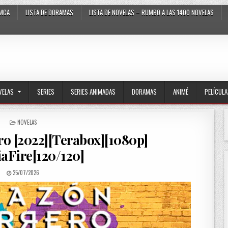
MCA
LISTA DE DORAMAS
LISTA DE NOVELAS – RUMBO A LAS 1400 NOVELAS
VELAS
SERIES
SERIES ANIMADAS
DORAMAS
ANIMÉ
PELÍCUL
POSTED IN
NOVELAS
o [2022][Terabox][1080p]
aFire[120/120]
PUBLISHED DATE:
25/07/2026