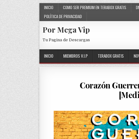
Skip to content
INICIO
COMO SER PREMIUM EN TERABOX GRATIS
D
POLÍTICA DE PRIVACIDAD
Por Mega Vip
Tu Pagina de Descargas
INICIO
MIEMBROS V.I.P
TERABOX GRATIS
NO
Corazón Guerrer
[Medi