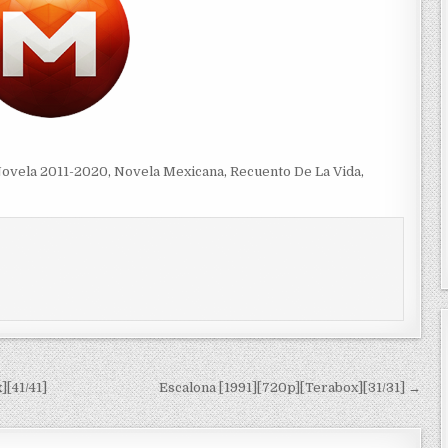
ovela 2011-2020
,
Novela Mexicana
,
Recuento De La Vida
,
][41/41]
Escalona [1991][720p][Terabox][31/31] →