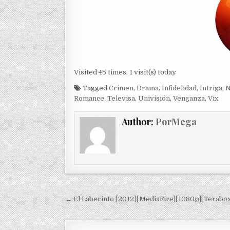
Visited 45 times, 1 visit(s) today
Tagged
Crimen
,
Drama
,
Infidelidad
,
Intriga
,
N
Romance
,
Televisa
,
Univisión
,
Venganza
,
Vix
Author:
PorMega
Navegación de entradas
← El Laberinto [2012][MediaFire][1080p][Terabox