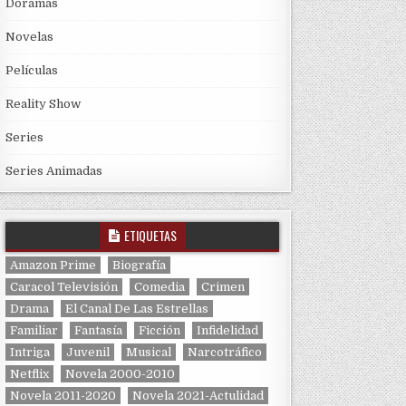
Doramas
Novelas
Películas
Reality Show
Series
Series Animadas
ETIQUETAS
Amazon Prime
Biografía
Caracol Televisión
Comedia
Crimen
Drama
El Canal De Las Estrellas
Familiar
Fantasía
Ficción
Infidelidad
Intriga
Juvenil
Musical
Narcotráfico
Netflix
Novela 2000-2010
Novela 2011-2020
Novela 2021-Actulidad