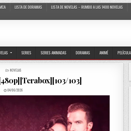
MCA
LISTA DE DORAMAS
LISTA DE NOVELAS – RUMBO A LAS 1400 NOVELAS
VELAS
SERIES
SERIES ANIMADAS
DORAMAS
ANIMÉ
PELÍCUL
POSTED IN
NOVELAS
[480p][Terabox][103/103]
PUBLISHED DATE:
04/06/2026