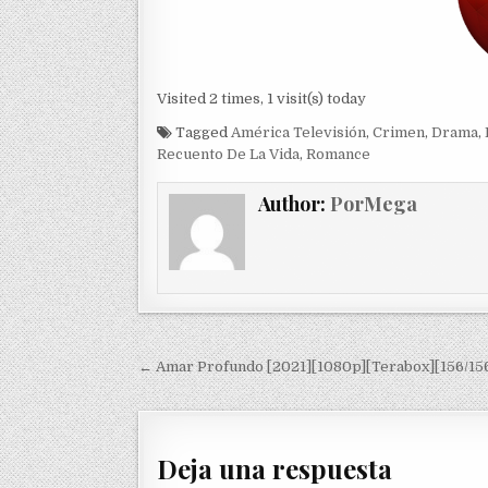
Visited 2 times, 1 visit(s) today
Tagged
América Televisión
,
Crimen
,
Drama
,
Recuento De La Vida
,
Romance
Author:
PorMega
Navegación de entradas
← Amar Profundo [2021][1080p][Terabox][156/15
Deja una respuesta