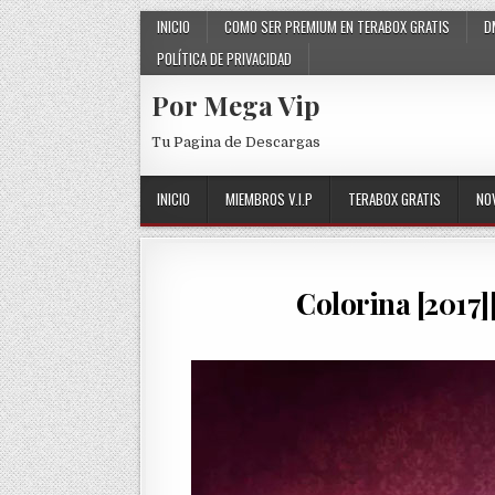
Skip to content
INICIO
COMO SER PREMIUM EN TERABOX GRATIS
D
POLÍTICA DE PRIVACIDAD
Por Mega Vip
Tu Pagina de Descargas
INICIO
MIEMBROS V.I.P
TERABOX GRATIS
NO
Colorina [2017]