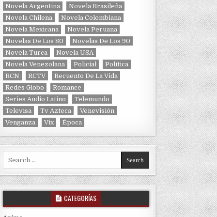
Novela Argentina
Novela Brasileña
Novela Chilena
Novela Colombiana
Novela Mexicana
Novela Peruana
Novelas De Los 80
Novelas De Los 90
Novela Turca
Novela USA
Novela Venezolana
Policial
Política
RCN
RCTV
Recuento De La Vida
Redes Globo
Romance
Series Audio Latino
Telemundo
Televisa
Tv Azteca
Venevisión
Venganza
Vix
Época
Search for:
CATEGORÍAS