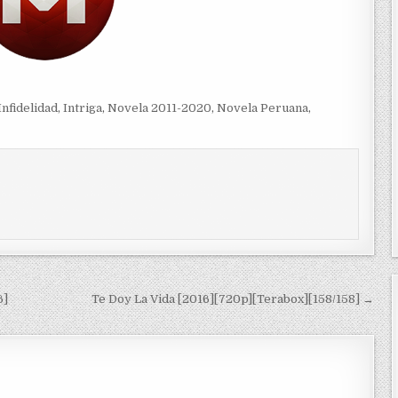
Infidelidad
,
Intriga
,
Novela 2011-2020
,
Novela Peruana
,
6]
Te Doy La Vida [2016][720p][Terabox][158/158] →