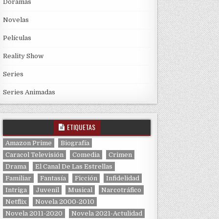
Doramas
Novelas
Películas
Reality Show
Series
Series Animadas
ETIQUETAS
Amazon Prime
Biografía
Caracol Televisión
Comedia
Crimen
Drama
El Canal De Las Estrellas
Familiar
Fantasía
Ficción
Infidelidad
Intriga
Juvenil
Musical
Narcotráfico
Netflix
Novela 2000-2010
Novela 2011-2020
Novela 2021-Actulidad