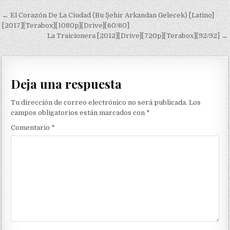
Navegación de entradas
← El Corazón De La Ciudad (Bu Şehir Arkandan Gelecek) [Latino]
[2017][Terabox][1080p][Drive][60/60]
La Traicionera [2012][Drive][720p][Terabox][92/92] →
Deja una respuesta
Tu dirección de correo electrónico no será publicada.
Los
campos obligatorios están marcados con
*
Comentario
*