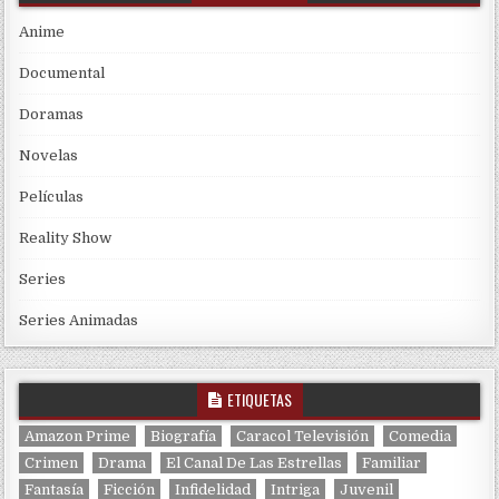
Anime
Documental
Doramas
Novelas
Películas
Reality Show
Series
Series Animadas
ETIQUETAS
Amazon Prime
Biografía
Caracol Televisión
Comedia
Crimen
Drama
El Canal De Las Estrellas
Familiar
Fantasía
Ficción
Infidelidad
Intriga
Juvenil