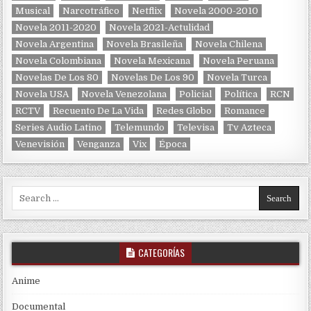
Musical
Narcotráfico
Netflix
Novela 2000-2010
Novela 2011-2020
Novela 2021-Actulidad
Novela Argentina
Novela Brasileña
Novela Chilena
Novela Colombiana
Novela Mexicana
Novela Peruana
Novelas De Los 80
Novelas De Los 90
Novela Turca
Novela USA
Novela Venezolana
Policial
Política
RCN
RCTV
Recuento De La Vida
Redes Globo
Romance
Series Audio Latino
Telemundo
Televisa
Tv Azteca
Venevisión
Venganza
Vix
Época
Search for:
CATEGORÍAS
Anime
Documental