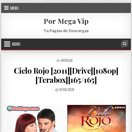
Skip to content
MENU
Por Mega Vip
Tu Pagina de Descargas
MENU
Sea
POSTED IN
NOVELAS
Cielo Rojo [2011][Drive][1080p]
[Terabox][165/165]
PUBLISHED DATE:
10/08/2024