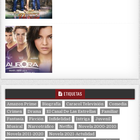
ETIQUETAS
Amazon Prime
Biografía
Caracol Televisión
Comedia
Crimen
Drama
El Canal De Las Estrellas
Familiar
Fantasía
Ficción
Infidelidad
Intriga
Juvenil
Musical
Narcotráfico
Netflix
Novela 2000-2010
Novela 2011-2020
Novela 2021-Actulidad