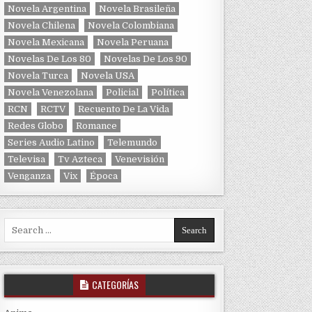
Novela Argentina
Novela Brasileña
Novela Chilena
Novela Colombiana
Novela Mexicana
Novela Peruana
Novelas De Los 80
Novelas De Los 90
Novela Turca
Novela USA
Novela Venezolana
Policial
Política
RCN
RCTV
Recuento De La Vida
Redes Globo
Romance
Series Audio Latino
Telemundo
Televisa
Tv Azteca
Venevisión
Venganza
Vix
Época
Search for:
CATEGORÍAS