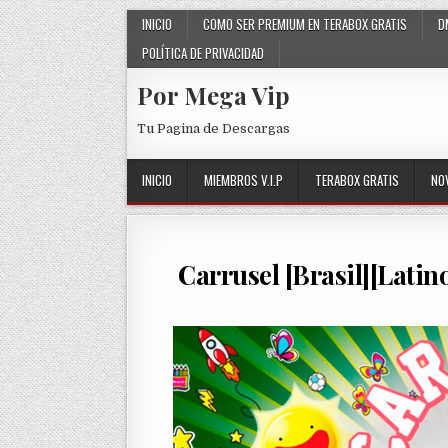
Skip to content
INICIO
COMO SER PREMIUM EN TERABOX GRATIS
D
POLÍTICA DE PRIVACIDAD
Por Mega Vip
Tu Pagina de Descargas
INICIO
MIEMBROS V.I.P
TERABOX GRATIS
NO
Carrusel [Brasil][Latin