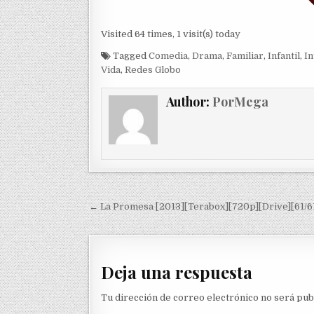
Visited 64 times, 1 visit(s) today
Tagged
Comedia
,
Drama
,
Familiar
,
Infantil
,
In
Vida
,
Redes Globo
Author:
PorMega
Navegación de entradas
← La Promesa [2013][Terabox][720p][Drive][61/6
Deja una respuesta
Tu dirección de correo electrónico no será pub