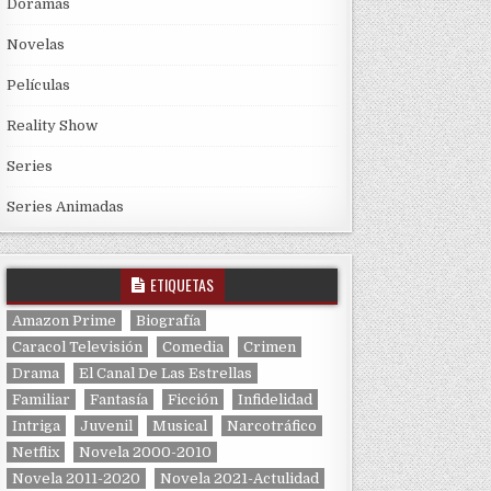
Doramas
Novelas
Películas
Reality Show
Series
Series Animadas
ETIQUETAS
Amazon Prime
Biografía
Caracol Televisión
Comedia
Crimen
Drama
El Canal De Las Estrellas
Familiar
Fantasía
Ficción
Infidelidad
Intriga
Juvenil
Musical
Narcotráfico
Netflix
Novela 2000-2010
Novela 2011-2020
Novela 2021-Actulidad