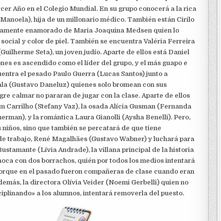
rcer Año en el Colegio Mundial. En su grupo conocerá a la rica
anoela), hija de un millonario médico. También están Cirilo
idamente enamorado de Maria Joaquina Medsen quien lo
 social y color de piel. También se encuentra Valéria Ferreira
Guilherme Seta), un joven judío. Aparte de ellos está Daniel
es es ascendido como el líder del grupo, y el más guapo e
uentra el pesado Paulo Guerra (Lucas Santos) junto a
la (Gustavo Daneluz) quienes solo bromean con sus
gre calmar no pararan de jugar con la clase. Aparte de ellos
m Carrilho (Stefany Vaz), la osada Alícia Gusman (Fernanda
rman), y la romántica Laura Gianolli (Aysha Benelli). Pero,
s niños, sino que también se percatará de que tiene
de trabajo, René Magalhães (Gustavo Wabner) y luchará para
Bustamante (Lívia Andrade), la villana principal de la historia
hoca con dos borrachos, quién por todos los medios intentará
 porque en el pasado fueron compañeras de clase cuando eran
demás, la directora Olívia Veider (Noemi Gerbelli) quien no
ciplinando» a los alumnos, intentará removerla del puesto.