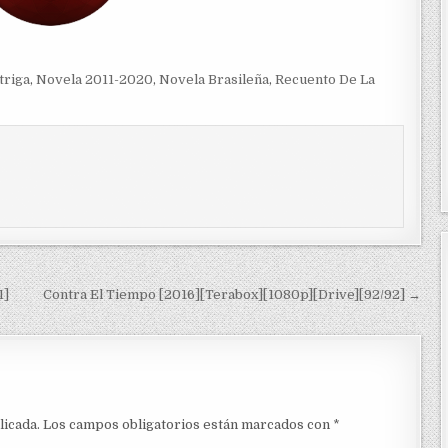
triga
,
Novela 2011-2020
,
Novela Brasileña
,
Recuento De La
1]
Contra El Tiempo [2016][Terabox][1080p][Drive][92/92] →
licada.
Los campos obligatorios están marcados con
*