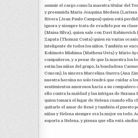
asumir el cargo como la maestra titular del Te
y presumida Maria Joaquina Medsen (Larissa M
Rivera (Jean Paulo Campos) quien está perd
ignora y siempre trata de evadirlo por su clase
(Maisa Silva), quien sale con Davi Rabinovich (
Zapata (Thomaz Costa) quien en varias ocasion
inteligente de todos los niños. También se enc
Kokimoto Mishima (Matheus Ueta) y Mário Aya
compañeros, y a pesar de que la maestra los lo
están las niñas del grupo, la bondadosa Carme
Concon), la sincera Marcelina Guerra (Ana Zime
nuestra heroína no solo tendrá que cuidar a lo
sentimientos amorosos hacia a su compañero 
ello contra la maldad y las intrigas de Suzana 
quien tomará el lugar de Helena cuando ella c
quitarle el amor de René y también el puesto
niñas y Helena siempre era la mejor en todo. A
soporta a Helena, y piensa que ella está «indis