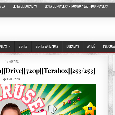
MCA
LISTA DE DORAMAS
LISTA DE NOVELAS – RUMBO A LAS 1400 NOVELAS
VELAS
SERIES
SERIES ANIMADAS
DORAMAS
ANIMÉ
PELÍCUL
POSTED IN
NOVELAS
o][Drive][720p][Terabox][253/253]
PUBLISHED DATE:
30/09/2024