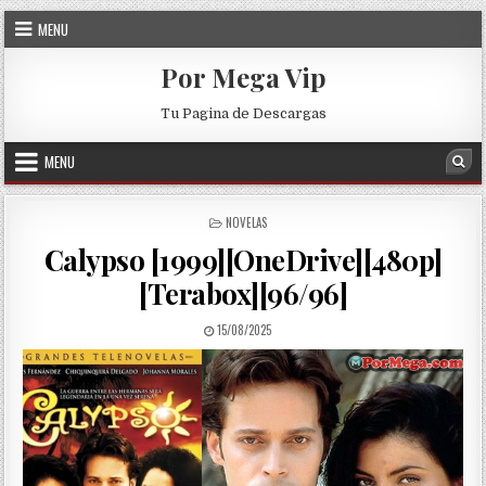
Skip to content
MENU
Por Mega Vip
Tu Pagina de Descargas
MENU
Sea
POSTED IN
NOVELAS
Calypso [1999][OneDrive][480p]
[Terabox][96/96]
PUBLISHED DATE:
15/08/2025