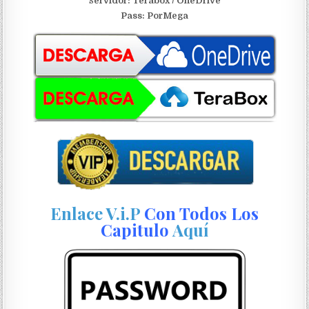
ervidor: Terabox / OneDrive
S
Pass: PorMega
Enlace V.i.P
Con Todos Los
Capitulo
Aquí