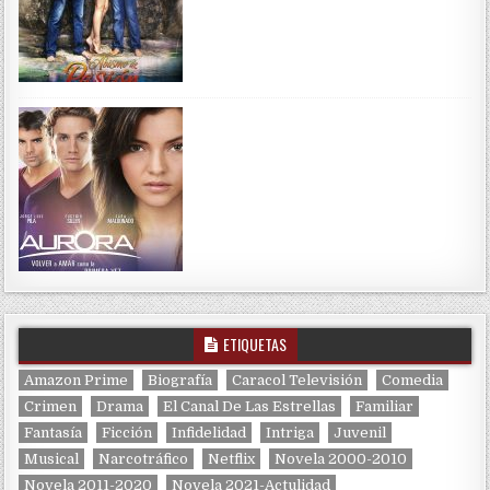
ETIQUETAS
Amazon Prime
Biografía
Caracol Televisión
Comedia
Crimen
Drama
El Canal De Las Estrellas
Familiar
Fantasía
Ficción
Infidelidad
Intriga
Juvenil
Musical
Narcotráfico
Netflix
Novela 2000-2010
Novela 2011-2020
Novela 2021-Actulidad