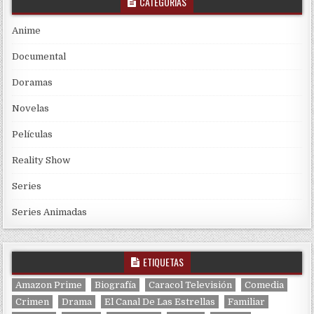
CATEGORÍAS
Anime
Documental
Doramas
Novelas
Películas
Reality Show
Series
Series Animadas
ETIQUETAS
Amazon Prime
Biografía
Caracol Televisión
Comedia
Crimen
Drama
El Canal De Las Estrellas
Familiar