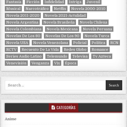
Fantasía
Ficción
Infidelidad
Intriga
Juvenil
Musical
Narcotráfico
Netflix
Novela 2000-2010
Novela 2011-2020
Novela 2021-Actulidad
Novela Argentina
Novela Brasileña
Novela Chilena
Novela Colombiana
Novela Mexicana
Novela Peruana
Novelas De Los 80
Novelas De Los 90
Novela Turca
Novela USA
Novela Venezolana
Policial
Política
RCN
RCTV
Recuento De La Vida
Redes Globo
Romance
Series Audio Latino
Telemundo
Televisa
Tv Azteca
Venevisión
Venganza
Vix
Época
Search for:
CATEGORÍAS
Anime