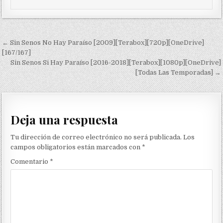
Navegación de entradas
← Sin Senos No Hay Paraíso [2009][Terabox][720p][OneDrive]
[167/167]
Sin Senos Si Hay Paraíso [2016-2018][Terabox][1080p][OneDrive]
[Todas Las Temporadas] →
Deja una respuesta
Tu dirección de correo electrónico no será publicada.
Los
campos obligatorios están marcados con
*
Comentario
*