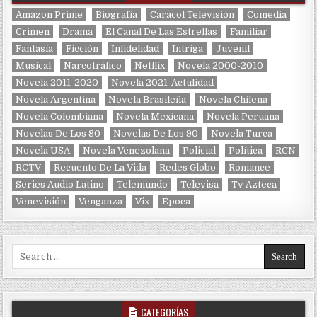
Amazon Prime
Biografía
Caracol Televisión
Comedia
Crimen
Drama
El Canal De Las Estrellas
Familiar
Fantasía
Ficción
Infidelidad
Intriga
Juvenil
Musical
Narcotráfico
Netflix
Novela 2000-2010
Novela 2011-2020
Novela 2021-Actulidad
Novela Argentina
Novela Brasileña
Novela Chilena
Novela Colombiana
Novela Mexicana
Novela Peruana
Novelas De Los 80
Novelas De Los 90
Novela Turca
Novela USA
Novela Venezolana
Policial
Política
RCN
RCTV
Recuento De La Vida
Redes Globo
Romance
Series Audio Latino
Telemundo
Televisa
Tv Azteca
Venevisión
Venganza
Vix
Época
Search for:
CATEGORÍAS