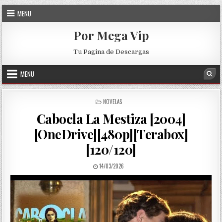
Skip to content
MENU
Por Mega Vip
Tu Pagina de Descargas
MENU
Sea
POSTED IN
NOVELAS
Cabocla La Mestiza [2004]
[OneDrive][480p][Terabox]
[120/120]
PUBLISHED DATE:
14/03/2026