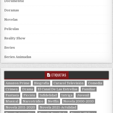
Documental
Doramas
Novelas
Películas
Reality Show
Series
Series Animadas
ETIQUETAS
Amazon Prime
Biografía
Caracol Televisión
Comedia
Crimen
Drama
El Canal De Las Estrellas
Familiar
Fantasía
Ficción
Infidelidad
Intriga
Juvenil
Musical
Narcotráfico
Netflix
Novela 2000-2010
Novela 2011-2020
Novela 2021-Actulidad