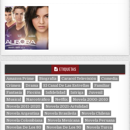
ETIQUETAS
Amazon Prime
Biografía
Caracol Televisión
Comedia
Crimen
Drama
El Canal De Las Estrellas
Familiar
Fantasía
Ficción
Infidelidad
Intriga
Juvenil
Musical
Narcotráfico
Netflix
Novela 2000-2010
Novela 2011-2020
Novela 2021-Actulidad
Novela Argentina
Novela Brasileña
Novela Chilena
Novela Colombiana
Novela Mexicana
Novela Peruana
Novelas De Los 80
Novelas De Los 90
Novela Turca