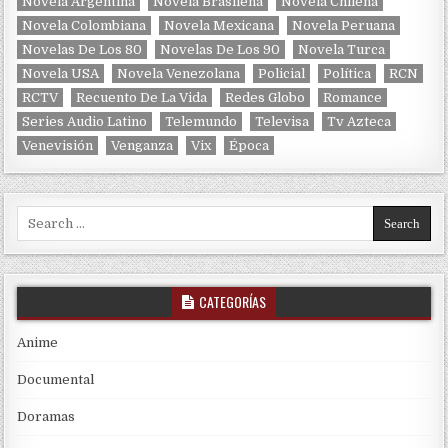
Novela Argentina
Novela Brasileña
Novela Chilena
Novela Colombiana
Novela Mexicana
Novela Peruana
Novelas De Los 80
Novelas De Los 90
Novela Turca
Novela USA
Novela Venezolana
Policial
Política
RCN
RCTV
Recuento De La Vida
Redes Globo
Romance
Series Audio Latino
Telemundo
Televisa
Tv Azteca
Venevisión
Venganza
Vix
Época
Search for:
CATEGORÍAS
Anime
Documental
Doramas