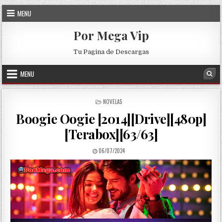
Skip to content
MENU
Por Mega Vip
Tu Pagina de Descargas
MENU
Sea
POSTED IN
NOVELAS
Boogie Oogie [2014][Drive][480p]
[Terabox][63/63]
PUBLISHED DATE:
06/07/2024