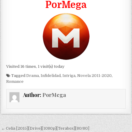
PorMega
Visited 16 times, 1 visit(s) today
Tagged
Drama
,
Infidelidad
,
Intriga
,
Novela 2011-2020
,
Romance
Author:
PorMega
Navegación de entradas
← Celia [2015][Drive][1080p][Terabox][80/80]