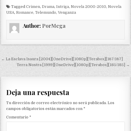
Tagged
Crimen
,
Drama
,
Intriga
,
Novela 2000-2010
,
Novela
USA
,
Romance
,
Telemundo
,
Venganza
Author:
PorMega
Navegación de entradas
← La Esclava Isaura [2004][OneDrive][1080p][Terabox][167/167]
Terra Nostra [1999][OneDrive][1080p][Terabox][185/185] →
Deja una respuesta
Tu dirección de correo electrónico no será publicada.
Los
campos obligatorios están marcados con
*
Comentario
*