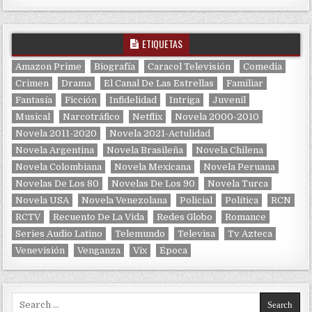
ETIQUETAS
Amazon Prime
Biografía
Caracol Televisión
Comedia
Crimen
Drama
El Canal De Las Estrellas
Familiar
Fantasía
Ficción
Infidelidad
Intriga
Juvenil
Musical
Narcotráfico
Netflix
Novela 2000-2010
Novela 2011-2020
Novela 2021-Actulidad
Novela Argentina
Novela Brasileña
Novela Chilena
Novela Colombiana
Novela Mexicana
Novela Peruana
Novelas De Los 80
Novelas De Los 90
Novela Turca
Novela USA
Novela Venezolana
Policial
Política
RCN
RCTV
Recuento De La Vida
Redes Globo
Romance
Series Audio Latino
Telemundo
Televisa
Tv Azteca
Venevisión
Venganza
Vix
Época
Search for: