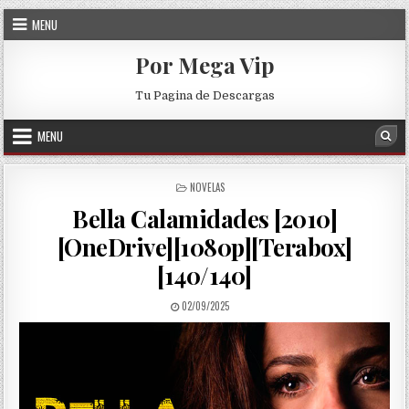
Skip to content
MENU
Por Mega Vip
Tu Pagina de Descargas
MENU
Sea
POSTED IN
NOVELAS
Bella Calamidades [2010]
[OneDrive][1080p][Terabox]
[140/140]
PUBLISHED DATE:
02/09/2025