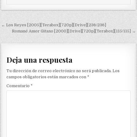
Navegación de entradas
← Los Reyes [2005][Terabox][720p][Drive][236/236]
Romané Amor Gitano [2000][Drive][720p][Terabox][115/115] →
Deja una respuesta
Tu dirección de correo electrónico no será publicada.
Los
campos obligatorios están marcados con
*
Comentario
*