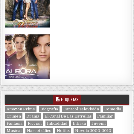
ETIQUETAS
Amazon Prime
Biografía
Caracol Televisión
Comedia
Crimen
Drama
El Canal De Las Estrellas
Familiar
Fantasía
Ficción
Infidelidad
Intriga
Juvenil
Musical
Narcotráfico
Netflix
Novela 2000-2010