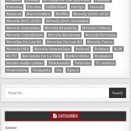
Fantasía
Ficción
Infidelidad
Intriga
Juvenil
Musical
Narcotráfico
Netflix
Novela 2000-2010
Novela 2011-2020
Novela 2021-Actulidad
Novela Argentina
Novela Brasileña
Novela Chilena
Novela Colombiana
Novela Mexicana
Novela Peruana
Novelas De Los 80
Novelas De Los 90
Novela Turca
Novela USA
Novela Venezolana
Policial
Política
RCN
RCTV
Recuento De La Vida
Redes Globo
Romance
Series Audio Latino
Telemundo
Televisa
Tv Azteca
Venevisión
Venganza
Vix
Época
Search for:
CATEGORÍAS
Anime