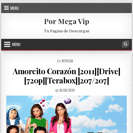
Skip to content
MENU
Por Mega Vip
Tu Pagina de Descargas
MENU
Sea
POSTED IN
NOVELAS
Amorcito Corazón [2011][Drive]
[720p][Terabox][207/207]
PUBLISHED DATE:
26/08/2024