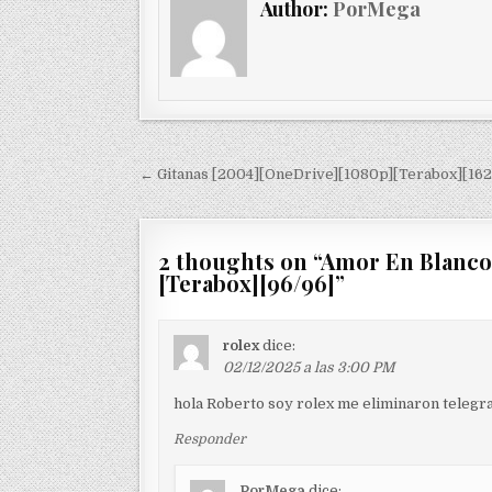
Author:
PorMega
Navegación de entradas
← Gitanas [2004][OneDrive][1080p][Terabox][162
2 thoughts on “
Amor En Blanco 
[Terabox][96/96]
”
rolex
dice:
02/12/2025 a las 3:00 PM
hola Roberto soy rolex me eliminaron telegr
Responder
PorMega
dice: