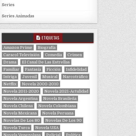
Series
Series Animadas
ETIQUETAS
Amazon Prime
Biografía
Caracol Televisión
Comedia
Crimen
Drama
El Canal De Las Estrellas
Familiar
Fantasía
Ficción
Infidelidad
Intriga
Juvenil
Musical
Narcotráfico
Netflix
Novela 2000-2010
Novela 2011-2020
Novela 2021-Actulidad
Novela Argentina
Novela Brasileña
Novela Chilena
Novela Colombiana
Novela Mexicana
Novela Peruana
Novelas De Los 80
Novelas De Los 90
Novela Turca
Novela USA
Novela Venezolana
Policial
Política