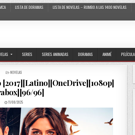
MCA
LISTA DE DORAMAS
LISTA DE NOVELAS – RUMBO A LAS 1400 NOVELAS
VELAS
SERIES
SERIES ANIMADAS
DORAMAS
ANIMÉ
PELÍCUL
POSTED IN
NOVELAS
 [2017][Latino][OneDrive][1080p]
rabox][96/96]
PUBLISHED DATE:
11/08/2025