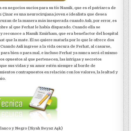
a en negocios sucios para su tío Namik, que es el patriarca de
lı Çinar es una neurocirujana joven e idealista que desea
cruzan de la manera más inesperada cuando Aslı, por error, es
bre al que Ferhat le había disparado. Cuando ella se
 y reconoce a Namik Emirham, que era benefactor del hospital
at que la mate. Él no quiere matarla por lo que le ofrece dos
 Cuando Asli ingrese a la vida oscura de Ferhat, al casarse,
, para bien o para mal, e incluso Ferhat ya nunca será el mismo
os opuestos al que pertenecen, las intrigas y secretos
 que sus vidas y su amor estén siempre al borde de
entos contrapuestos en relación con los valores, la lealtad y
io.
Blanco y Negro (Siyah Beyaz Aşk)