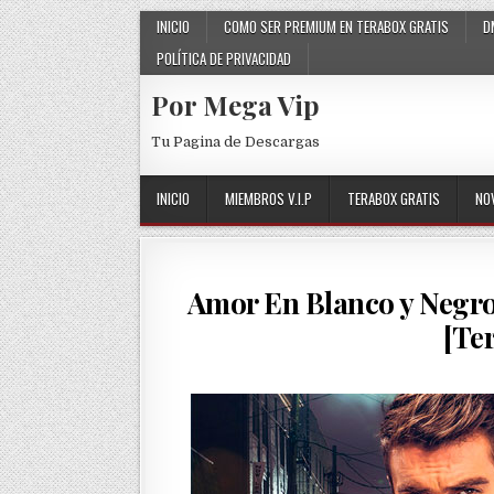
Skip to content
INICIO
COMO SER PREMIUM EN TERABOX GRATIS
D
POLÍTICA DE PRIVACIDAD
Por Mega Vip
Tu Pagina de Descargas
INICIO
MIEMBROS V.I.P
TERABOX GRATIS
NO
Amor En Blanco y Negro
[Te