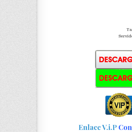
Ta
S
ervid
Enlace V.i.P
Con 