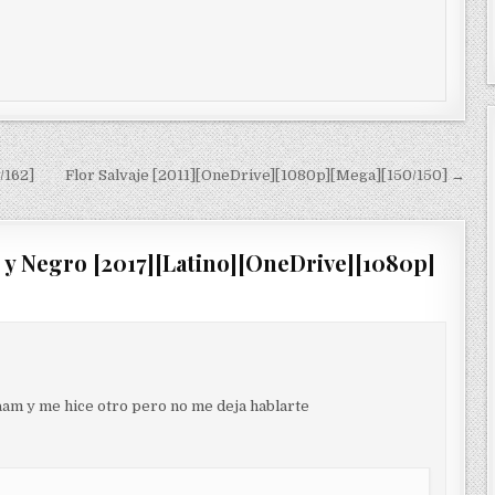
/162]
Flor Salvaje [2011][OneDrive][1080p][Mega][150/150] →
y Negro [2017][Latino][OneDrive][1080p]
aam y me hice otro pero no me deja hablarte