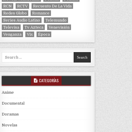
RCN
RCTV
Recuento De La Vida
Redes Globo
Romance
Series Audio Latino
Telemundo
Televisa
Tv Azteca
Venevisión
Venganza
Vix
Época
Search for:
CATEGORÍAS
Anime
Documental
Doramas
Novelas