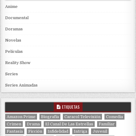
Anime
Documental
Doramas
Novelas
Películas
Reality Show
Series
Series Animadas
ETIQUETAS
Amazon Prime
Biografía
Caracol Televisión
Comedia
Crimen
Drama
El Canal De Las Estrellas
Familiar
Fantasía
Ficción
Infidelidad
Intriga
Juvenil