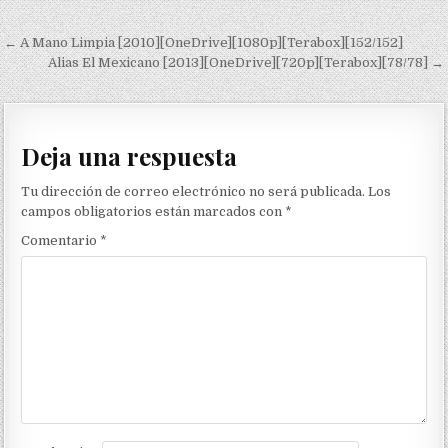
Navegación de entradas
← A Mano Limpia [2010][OneDrive][1080p][Terabox][152/152]
Alias El Mexicano [2013][OneDrive][720p][Terabox][78/78] →
Deja una respuesta
Tu dirección de correo electrónico no será publicada.
Los
campos obligatorios están marcados con
*
Comentario
*