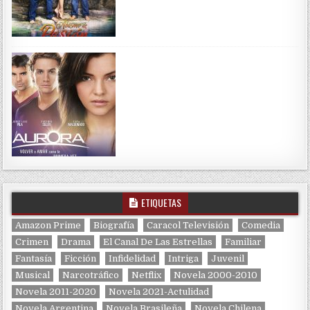
ETIQUETAS
Amazon Prime
Biografía
Caracol Televisión
Comedia
Crimen
Drama
El Canal De Las Estrellas
Familiar
Fantasía
Ficción
Infidelidad
Intriga
Juvenil
Musical
Narcotráfico
Netflix
Novela 2000-2010
Novela 2011-2020
Novela 2021-Actulidad
Novela Argentina
Novela Brasileña
Novela Chilena