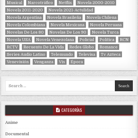
Musical
Narcotráfico
Netflix
Novela 2000-2010
Novela 2011-2020
Novela 2021-Actulidad
Novela Argentina
Novela Brasileña
Novela Chilena
Novela Colombiana
Novela Mexicana
Novela Peruana
Novelas De Los 80
Novelas De Los 90
Novela Turca
Novela USA
Novela Venezolana
Policial
Política
RCN
RCTV
Recuento De La Vida
Redes Globo
Romance
Series Audio Latino
Telemundo
Televisa
Tv Azteca
Venevisión
Venganza
Vix
Época
Search for:
CATEGORÍAS
Anime
Documental