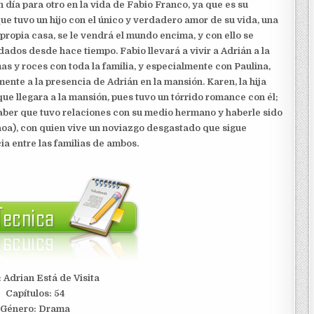
 día para otro en la vida de Fabio Franco, ya que es su
e tuvo un hijo con el único y verdadero amor de su vida, una
propia casa, se le vendrá el mundo encima, y con ello se
ados desde hace tiempo. Fabio llevará a vivir a Adrián a la
s y roces con toda la familia, y especialmente con Paulina,
nte a la presencia de Adrián en la mansión. Karen, la hija
ue llegara a la mansión, pues tuvo un tórrido romance con él;
saber que tuvo relaciones con su medio hermano y haberle sido
choa), con quien vive un noviazgo desgastado que sigue
ia entre las familias de ambos.
: Adrian Está de Visita
Capítulos: 54
Género: Drama