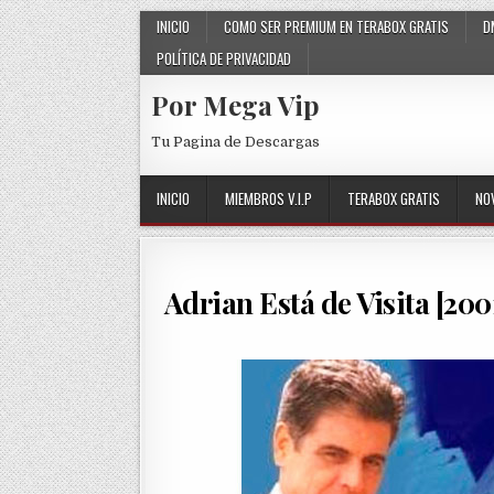
Skip to content
INICIO
COMO SER PREMIUM EN TERABOX GRATIS
D
POLÍTICA DE PRIVACIDAD
Por Mega Vip
Tu Pagina de Descargas
INICIO
MIEMBROS V.I.P
TERABOX GRATIS
NO
Adrian Está de Visita [20