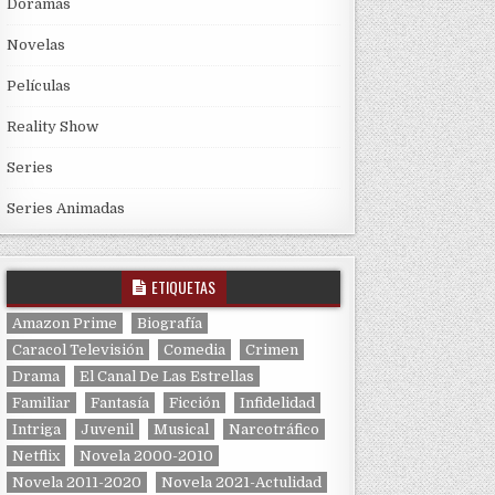
Doramas
Novelas
Películas
Reality Show
Series
Series Animadas
ETIQUETAS
Amazon Prime
Biografía
Caracol Televisión
Comedia
Crimen
Drama
El Canal De Las Estrellas
Familiar
Fantasía
Ficción
Infidelidad
Intriga
Juvenil
Musical
Narcotráfico
Netflix
Novela 2000-2010
Novela 2011-2020
Novela 2021-Actulidad