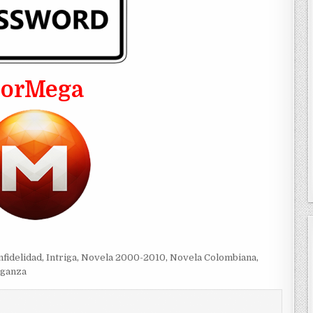
PorMega
nfidelidad
,
Intriga
,
Novela 2000-2010
,
Novela Colombiana
,
ganza