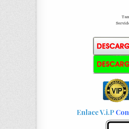
Tam
S
ervid
Enlace V.i.P
Con 