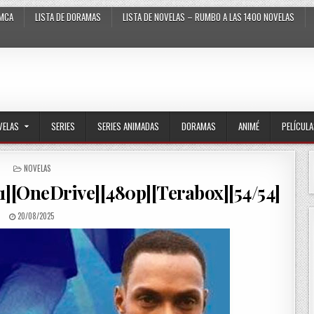
MCA
LISTA DE DORAMAS
LISTA DE NOVELAS – RUMBO A LAS 1400 NOVELAS
VELAS
SERIES
SERIES ANIMADAS
DORAMAS
ANIMÉ
PELÍCUL
POSTED IN
NOVELAS
01][OneDrive][480p][Terabox][54/54]
PUBLISHED DATE:
20/08/2025